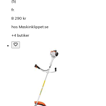
(
5
)
fr.
8 290 kr
hos
Maskinklippet.se
+4 butiker