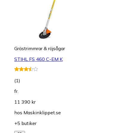
Grästrimmrar & röjsågar
STIHL FS 460 C-EM K
(
1
)
fr.
11 390 kr
hos
Maskinklippet.se
+5 butiker