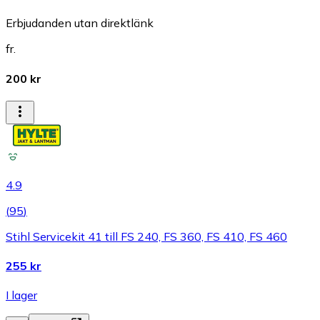
Erbjudanden utan direktlänk
fr.
200 kr
4.9
(
95
)
Stihl Servicekit 41 till FS 240, FS 360, FS 410, FS 460
255 kr
I lager