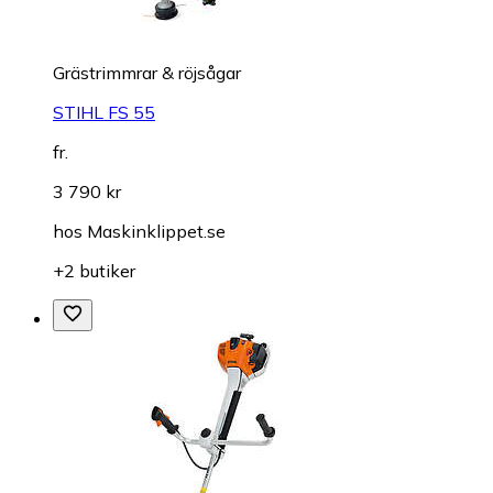
Grästrimmrar & röjsågar
STIHL FS 55
fr.
3 790 kr
hos
Maskinklippet.se
+2 butiker