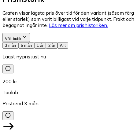
Grafen visar lägsta pris över tid för den variant (såsom färg
eller storlek) som varit billigast vid varje tidpunkt. Frakt och
begagnat ingår inte.
Läs mer om prishistoriken.
Välj butik
3 mån
6 mån
1 år
2 år
Allt
Lägst nypris just nu
200 kr
Toolab
Pristrend
3
mån