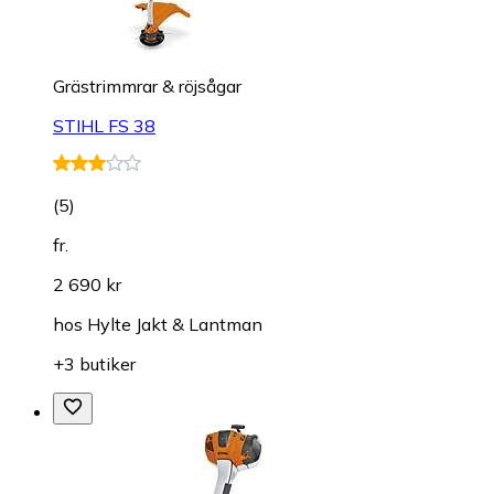
Grästrimmrar & röjsågar
STIHL FS 38
(
5
)
fr.
2 690 kr
hos
Hylte Jakt & Lantman
+3 butiker