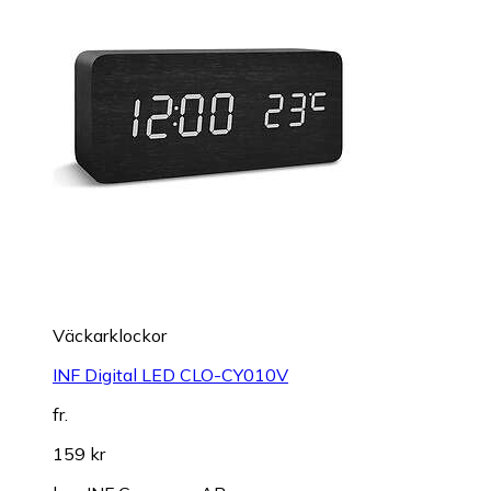
Väckarklockor
INF Digital LED CLO-CY010V
fr.
159 kr