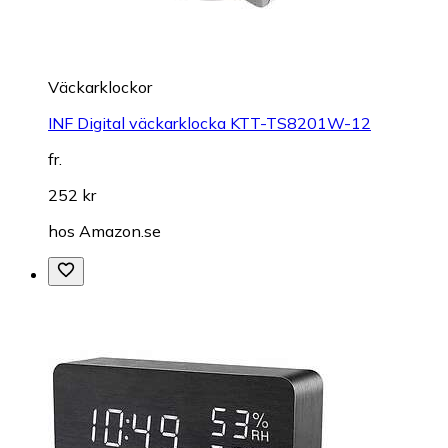
Väckarklockor
INF Digital väckarklocka KTT-TS8201W-12
fr.
252 kr
hos
Amazon.se