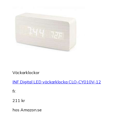
Väckarklockor
INF Digital LED väckarklocka CLO-CY010V-12
fr.
211 kr
hos
Amazon.se