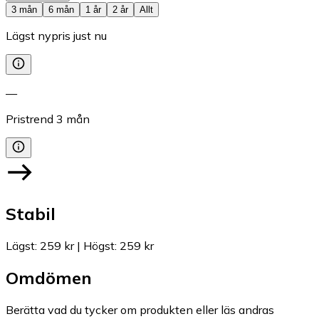
3 mån
6 mån
1 år
2 år
Allt
Lägst nypris just nu
—
Pristrend
3
mån
Stabil
Lägst
:
259 kr
|
Högst
:
259 kr
Omdömen
Berätta vad du tycker om produkten eller läs andras