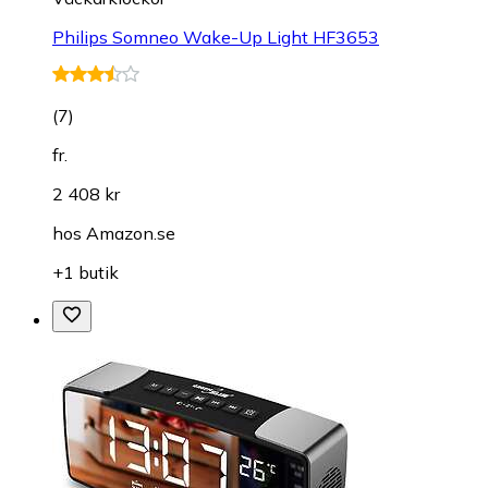
Philips Somneo Wake-Up Light HF3653
(
7
)
fr.
2 408 kr
hos
Amazon.se
+1 butik