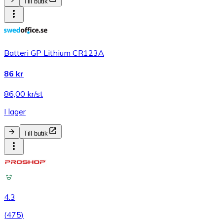
Till butik
Batteri GP Lithium CR123A
86 kr
86,00 kr/st
I lager
Till butik
4.3
(
475
)