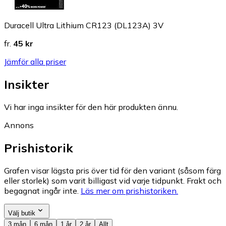
Duracell Ultra Lithium CR123 (DL123A) 3V
fr.
45 kr
Jämför alla priser
Insikter
Vi har inga insikter för den här produkten ännu.
Annons
Prishistorik
Grafen visar lägsta pris över tid för den variant (såsom färg
eller storlek) som varit billigast vid varje tidpunkt. Frakt och
begagnat ingår inte.
Läs mer om prishistoriken.
Välj butik
3 mån
6 mån
1 år
2 år
Allt