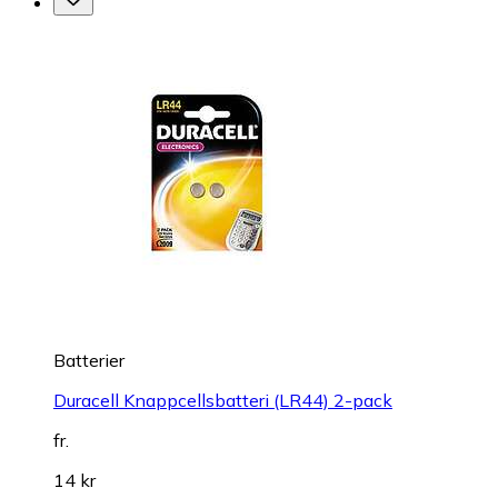
Batterier
Duracell Knappcellsbatteri (LR44) 2-pack
fr.
14 kr