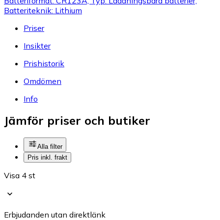
Batteriformat: CR123A, Typ: Laddningsbara batterier,
Batteriteknik: Lithium
Priser
Insikter
Prishistorik
Omdömen
Info
Jämför priser och butiker
Alla filter
Pris inkl. frakt
Visa 4 st
Erbjudanden utan direktlänk