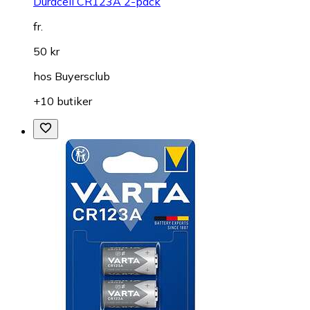
Duracell CR123A 2-pack
fr.
50 kr
hos
Buyersclub
+10 butiker