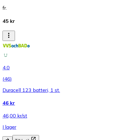
fr.
45 kr
4.0
(
46
)
Duracell 123 batteri, 1 st.
46 kr
46,00 kr/st
I lager