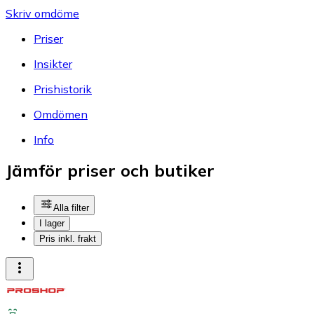
Skriv omdöme
Priser
Insikter
Prishistorik
Omdömen
Info
Jämför priser och butiker
Alla filter
I lager
Pris inkl. frakt