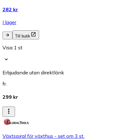
282 kr
I lager
Till butik
Visa 1 st
Erbjudande utan direktlänk
fr.
299 kr
Växtspiral för växthus - set om 3 st.