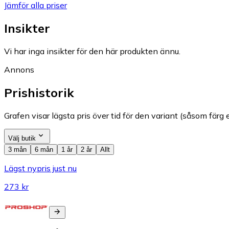
Jämför alla priser
Insikter
Vi har inga insikter för den här produkten ännu.
Annons
Prishistorik
Grafen visar lägsta pris över tid för den variant (såsom färg e
Välj butik
3 mån
6 mån
1 år
2 år
Allt
Lägst nypris just nu
273 kr