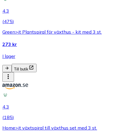
4.3
(
475
)
Green>it Plantspiral för växthus - kit med 3 st.
273 kr
I lager
Till butik
4.3
(
185
)
Home>it växtspiral till växthus set med 3 st.