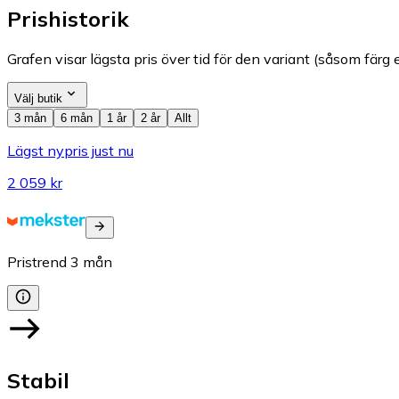
Prishistorik
Grafen visar lägsta pris över tid för den variant (såsom färg e
Välj butik
3 mån
6 mån
1 år
2 år
Allt
Lägst nypris just nu
2 059 kr
Pristrend
3
mån
Stabil