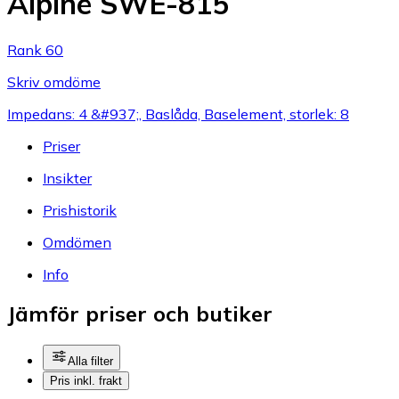
Alpine SWE-815
Rank 60
Skriv omdöme
Impedans: 4 &#937;, Baslåda, Baselement, storlek: 8
Priser
Insikter
Prishistorik
Omdömen
Info
Jämför priser och butiker
Alla filter
Pris inkl. frakt