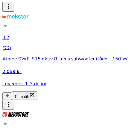
4.2
(
22
)
Alpine SWE-815 aktiv 8-tums subwoofer i låda – 150 W
2 059 kr
Leverans: 1-3 dagar
Till butik