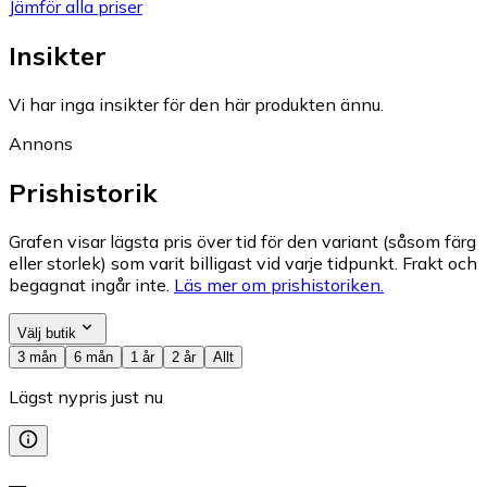
Jämför alla priser
Insikter
Vi har inga insikter för den här produkten ännu.
Annons
Prishistorik
Grafen visar lägsta pris över tid för den variant (såsom färg
eller storlek) som varit billigast vid varje tidpunkt. Frakt och
begagnat ingår inte.
Läs mer om prishistoriken.
Välj butik
3 mån
6 mån
1 år
2 år
Allt
Lägst nypris just nu
—