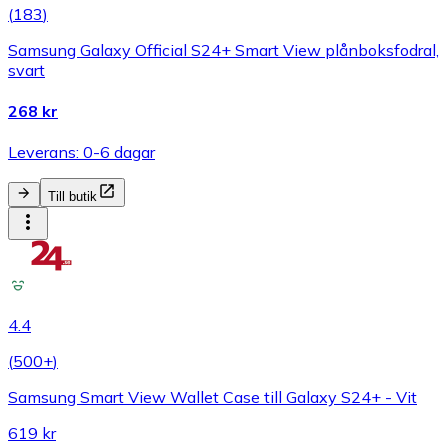
(
183
)
Samsung Galaxy Official S24+ Smart View plånboksfodral,
svart
268 kr
Leverans: 0-6 dagar
Till butik
4.4
(
500+
)
Samsung Smart View Wallet Case till Galaxy S24+ - Vit
619 kr