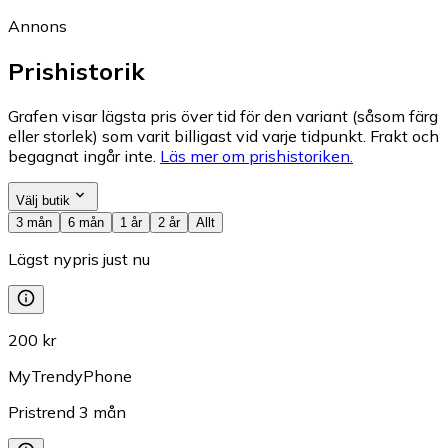
Annons
Prishistorik
Grafen visar lägsta pris över tid för den variant (såsom färg
eller storlek) som varit billigast vid varje tidpunkt. Frakt och
begagnat ingår inte.
Läs mer om prishistoriken.
Välj butik
3 mån
6 mån
1 år
2 år
Allt
Lägst nypris just nu
200 kr
MyTrendyPhone
Pristrend
3
mån