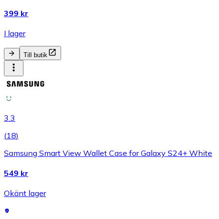
399 kr
I lager
Till butik
3.3
(
18
)
Samsung Smart View Wallet Case for Galaxy S24+ White
549 kr
Okänt lager