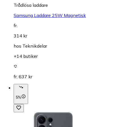
Trådlösa laddare
Samsung Laddare 25W Magnetisk
fr.
314 kr
hos
Teknikdelar
+14 butiker
fr. 637 kr
5%