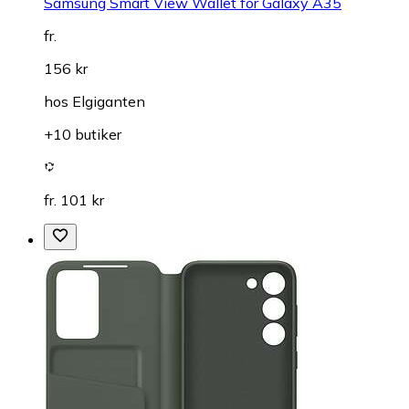
Samsung Smart View Wallet for Galaxy A35
fr.
156 kr
hos
Elgiganten
+10 butiker
fr. 101 kr