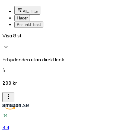
Alla filter
I lager
Pris inkl. frakt
Visa 8 st
Erbjudanden utan direktlänk
fr.
200 kr
4.4