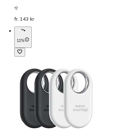
fr. 143 kr
11%