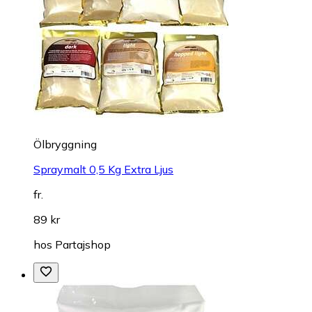
Ölbryggning
Spraymalt 0,5 Kg Extra Ljus
fr.
89 kr
hos
Partajshop