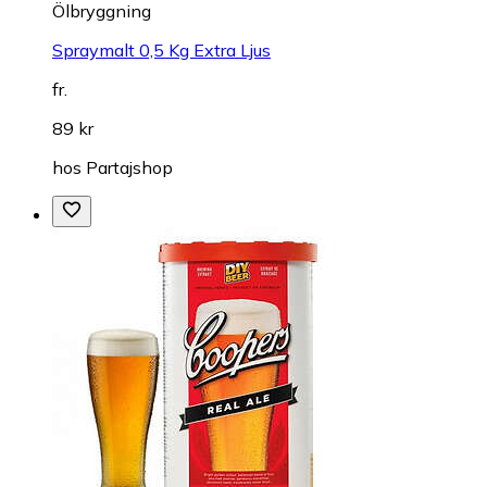
Ölbryggning
Spraymalt 0,5 Kg Extra Ljus
fr.
89 kr
hos
Partajshop