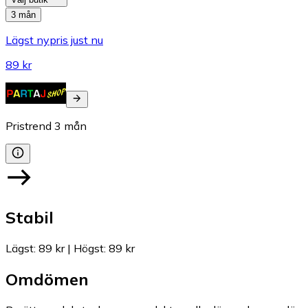
3 mån
Lägst nypris just nu
89 kr
Pristrend
3
mån
Stabil
Lägst
:
89 kr
|
Högst
:
89 kr
Omdömen