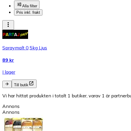
Alla filter
Pris inkl. frakt
Spraymalt 0,5kg Ljus
89 kr
I lager
Till butik
Vi har hittat produkten i totalt 1 butiker, varav 1 är partnerbu
Annons
Annons