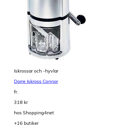
Iskrossar och -hyvlar
Dorre Iskross Connor
fr.
318 kr
hos
Shopping4net
+16 butiker