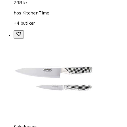
798 kr
hos
KitchenTime
+4 butiker
Köksknivar