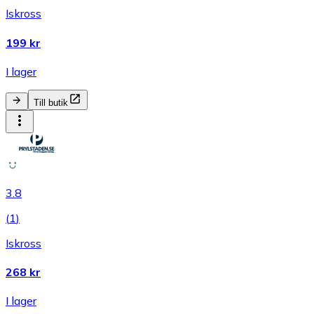
Iskross
199 kr
I lager
Till butik
3.8
(
1
)
Iskross
268 kr
I lager