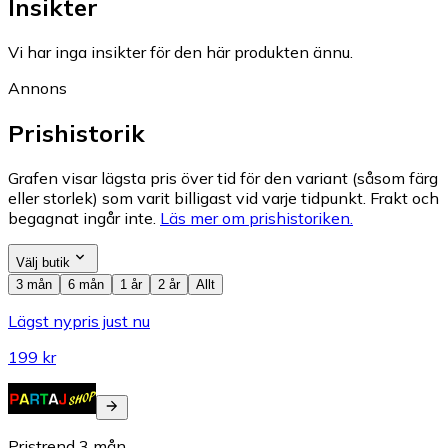
Insikter
Vi har inga insikter för den här produkten ännu.
Annons
Prishistorik
Grafen visar lägsta pris över tid för den variant (såsom färg
eller storlek) som varit billigast vid varje tidpunkt. Frakt och
begagnat ingår inte.
Läs mer om prishistoriken.
Välj butik
3 mån
6 mån
1 år
2 år
Allt
Lägst nypris just nu
199 kr
Pristrend
3
mån