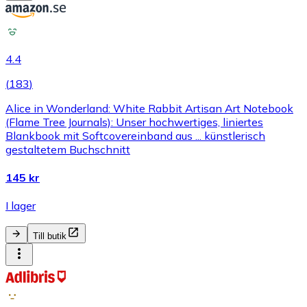
4.4
(
183
)
Alice in Wonderland: White Rabbit Artisan Art Notebook
(Flame Tree Journals): Unser hochwertiges, liniertes
Blankbook mit Softcovereinband aus ... künstlerisch
gestaltetem Buchschnitt
145 kr
I lager
Till butik