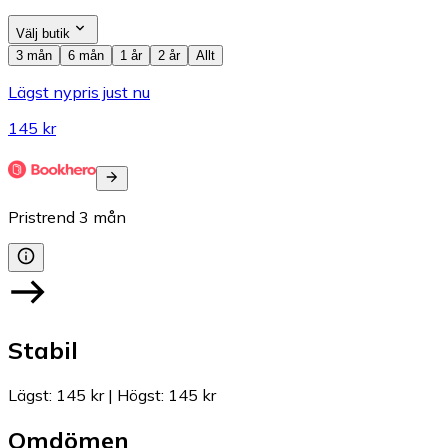
Välj butik
3 mån
6 mån
1 år
2 år
Allt
Lägst nypris just nu
145 kr
Pristrend
3
mån
Stabil
Lägst
:
145 kr
|
Högst
:
145 kr
Omdömen