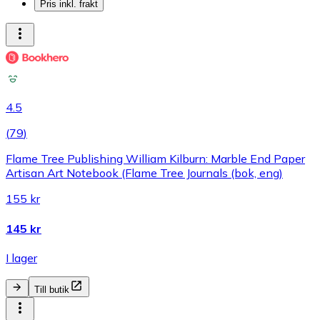
Pris inkl. frakt
4.5
(
79
)
Flame Tree Publishing William Kilburn: Marble End Paper
Artisan Art Notebook (Flame Tree Journals (bok, eng)
155 kr
145 kr
I lager
Till butik