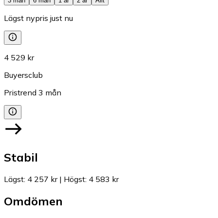
3 mån
6 mån
1 år
2 år
Allt
Lägst nypris just nu
4 529 kr
Buyersclub
Pristrend
3
mån
Stabil
Lägst
:
4 257 kr
|
Högst
:
4 583 kr
Omdömen