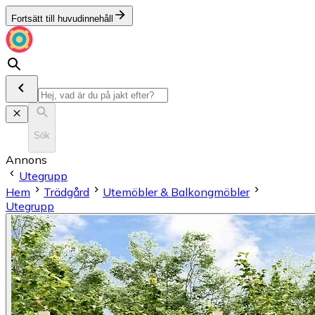
Fortsätt till huvudinnehåll
Sök
Annons
Utegrupp
Hem
Trädgård
Utemöbler & Balkongmöbler
Utegrupp