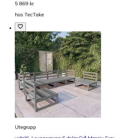
5 869 kr
hos
TecTake
Utegrupp
vidaXL Loungegrupp 6 delar Grå Massiv Furu