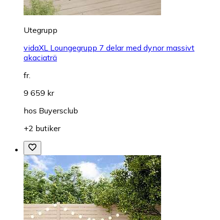
Utegrupp
vidaXL Loungegrupp 7 delar med dynor massivt
akaciaträ
fr.
9 659 kr
hos
Buyersclub
+2 butiker