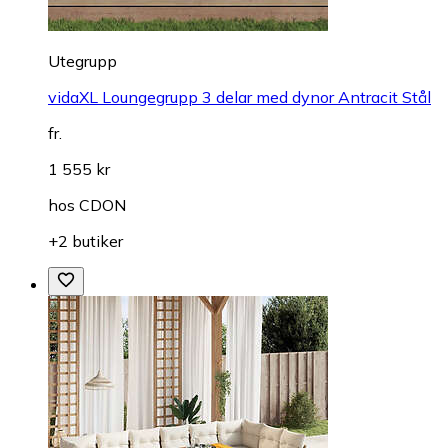
Utegrupp
vidaXL Loungegrupp 3 delar med dynor Antracit Stål
fr.
1 555 kr
hos
CDON
+2 butiker