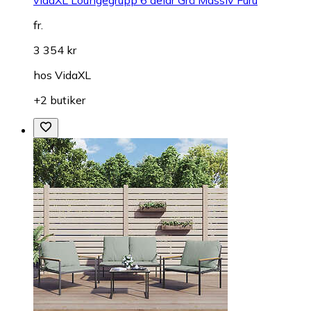
fr.
3 354 kr
hos
VidaXL
+2 butiker