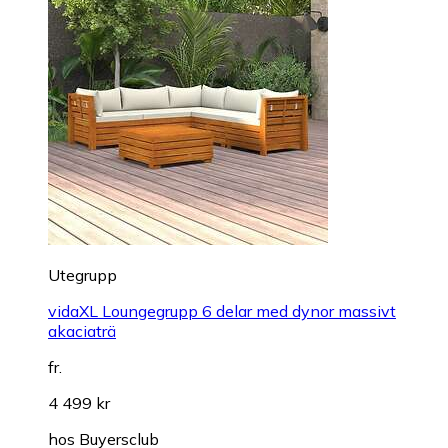
Utegrupp
vidaXL Loungegrupp 6 delar med dynor massivt
akaciaträ
fr.
4 499 kr
hos
Buyersclub