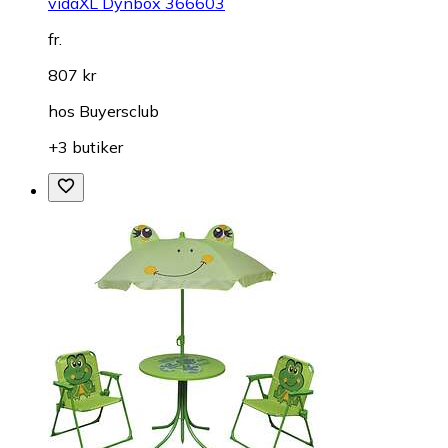
vidaXL Dynbox 366603
fr.
807 kr
hos
Buyersclub
+3 butiker