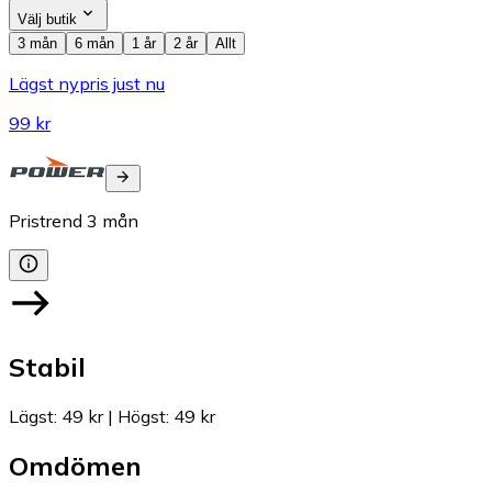
Välj butik
3 mån
6 mån
1 år
2 år
Allt
Lägst nypris just nu
99 kr
Pristrend
3
mån
Stabil
Lägst
:
49 kr
|
Högst
:
49 kr
Omdömen