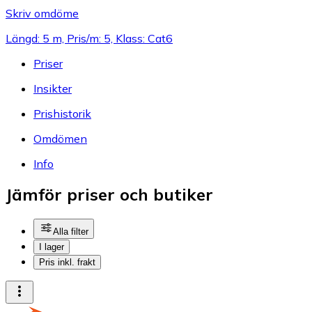
Skriv omdöme
Längd: 5 m, Pris/m: 5, Klass: Cat6
Priser
Insikter
Prishistorik
Omdömen
Info
Jämför priser och butiker
Alla filter
I lager
Pris inkl. frakt