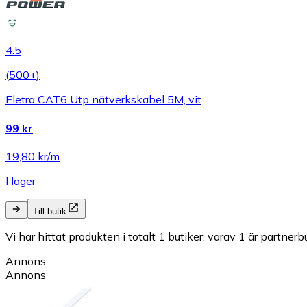
4.5
(
500+
)
Eletra CAT6 Utp nätverkskabel 5M, vit
99 kr
19,80 kr/m
I lager
Till butik
Vi har hittat produkten i totalt 1 butiker, varav 1 är partnerbu
Annons
Annons