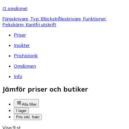
(
1 omdöme
)
Färgskrivare, Typ: Bläckstråleskrivare, Funktioner:
Pekskärm, Kantfri utskrift
Priser
Insikter
Prishistorik
Omdömen
Info
Jämför priser och butiker
Alla filter
I lager
Pris inkl. frakt
Visa 9 st