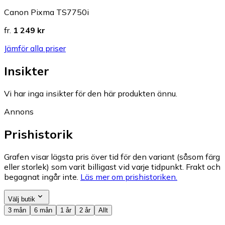
Canon Pixma TS7750i
fr.
1 249 kr
Jämför alla priser
Insikter
Vi har inga insikter för den här produkten ännu.
Annons
Prishistorik
Grafen visar lägsta pris över tid för den variant (såsom färg
eller storlek) som varit billigast vid varje tidpunkt. Frakt och
begagnat ingår inte.
Läs mer om prishistoriken.
Välj butik
3 mån
6 mån
1 år
2 år
Allt