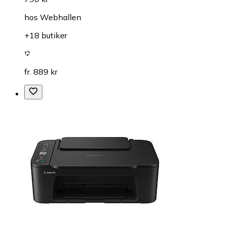
hos
Webhallen
+18 butiker
fr. 889 kr