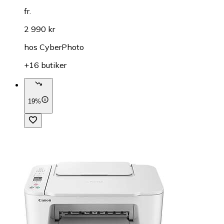
fr.
2 990 kr
hos
CyberPhoto
+16 butiker
19%