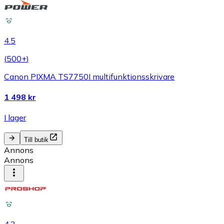
4.5
(
500+
)
Canon PIXMA TS7750I multifunktionsskrivare
1 498 kr
I lager
Till butik
Annons
Annons