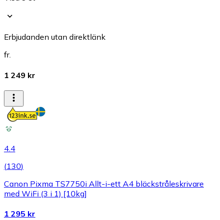
Erbjudanden utan direktlänk
fr.
1 249 kr
4.4
(
130
)
Canon Pixma TS7750i Allt-i-ett A4 bläckstråleskrivare
med WiFi (3 i 1) [10kg]
1 295 kr