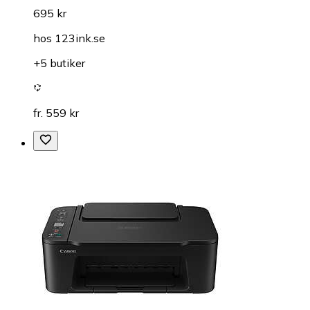
695 kr
hos
123ink.se
+5 butiker
fr. 559 kr