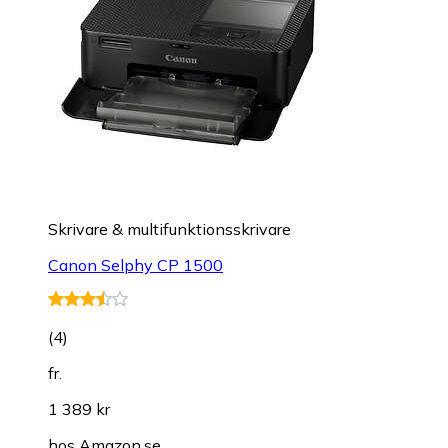
Skrivare & multifunktionsskrivare
Canon Selphy CP 1500
(
4
)
fr.
1 389 kr
hos
Amazon.se