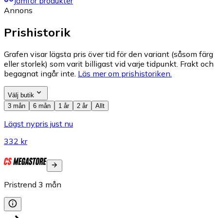
Jämför produkter
Annons
Prishistorik
Grafen visar lägsta pris över tid för den variant (såsom färg
eller storlek) som varit billigast vid varje tidpunkt. Frakt och
begagnat ingår inte.
Läs mer om prishistoriken.
Välj butik
3 mån
6 mån
1 år
2 år
Allt
Lägst nypris just nu
332 kr
Pristrend
3
mån