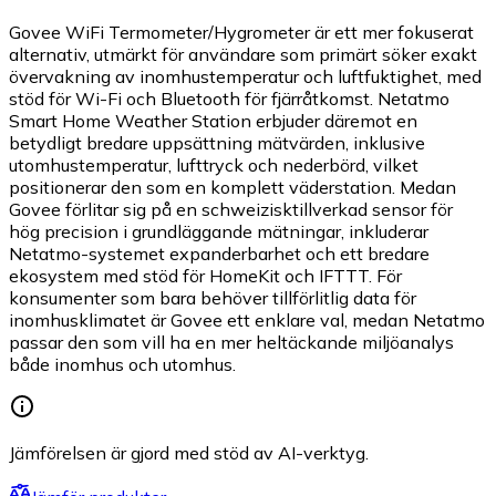
Govee WiFi Termometer/Hygrometer är ett mer fokuserat
alternativ, utmärkt för användare som primärt söker exakt
övervakning av inomhustemperatur och luftfuktighet, med
stöd för Wi-Fi och Bluetooth för fjärråtkomst. Netatmo
Smart Home Weather Station erbjuder däremot en
betydligt bredare uppsättning mätvärden, inklusive
utomhustemperatur, lufttryck och nederbörd, vilket
positionerar den som en komplett väderstation. Medan
Govee förlitar sig på en schweizisktillverkad sensor för
hög precision i grundläggande mätningar, inkluderar
Netatmo-systemet expanderbarhet och ett bredare
ekosystem med stöd för HomeKit och IFTTT. För
konsumenter som bara behöver tillförlitlig data för
inomhusklimatet är Govee ett enklare val, medan Netatmo
passar den som vill ha en mer heltäckande miljöanalys
både inomhus och utomhus.
Jämförelsen är gjord med stöd av AI-verktyg.