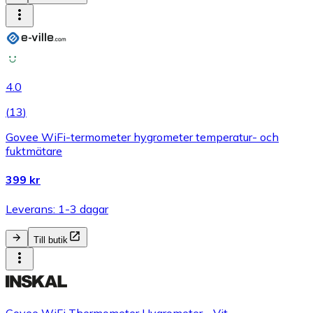
4.0
(
13
)
Govee WiFi-termometer hygrometer temperatur- och
fuktmätare
399 kr
Leverans: 1-3 dagar
Till butik
Govee WiFi Thermometer Hygrometer - Vit