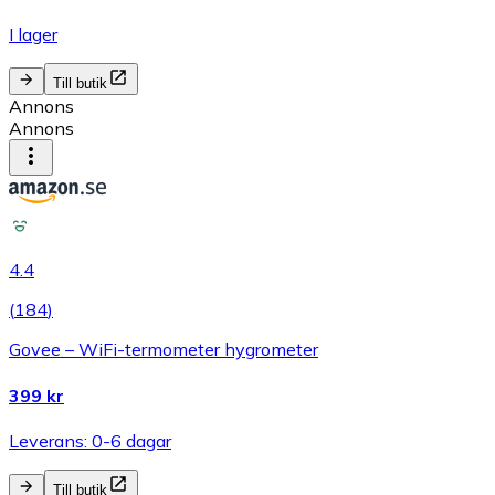
I lager
Till butik
Annons
Annons
4.4
(
184
)
Govee – WiFi-termometer hygrometer
399 kr
Leverans: 0-6 dagar
Till butik