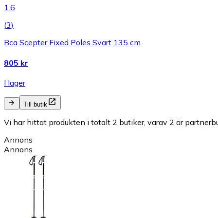
1.6
(
3
)
Bca Scepter Fixed Poles Svart 135 cm
805 kr
I lager
Till butik
Vi har hittat produkten i totalt 2 butiker, varav 2 är partnerbu
Annons
Annons