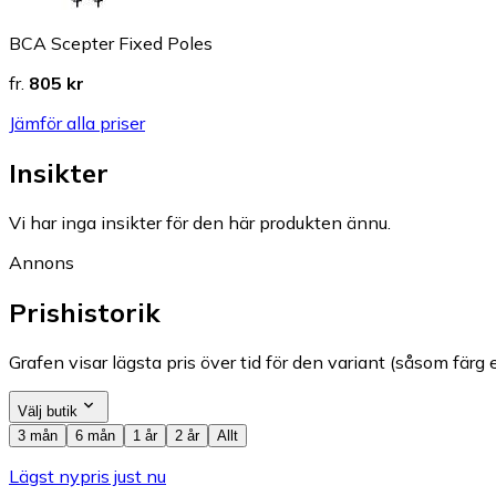
BCA Scepter Fixed Poles
fr.
805 kr
Jämför alla priser
Insikter
Vi har inga insikter för den här produkten ännu.
Annons
Prishistorik
Grafen visar lägsta pris över tid för den variant (såsom färg e
Välj butik
3 mån
6 mån
1 år
2 år
Allt
Lägst nypris just nu