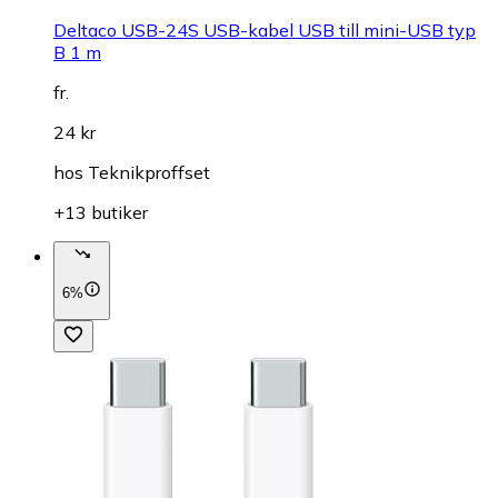
Deltaco USB-24S USB-kabel USB till mini-USB typ
B 1 m
fr.
24 kr
hos
Teknikproffset
+13 butiker
6%