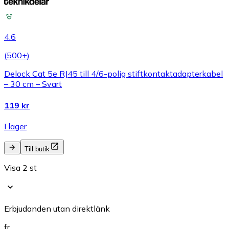
4.6
(
500+
)
Delock Cat 5e RJ45 till 4/6-polig stiftkontaktadapterkabel
– 30 cm – Svart
119 kr
I lager
Till butik
Visa 2 st
Erbjudanden utan direktlänk
fr.