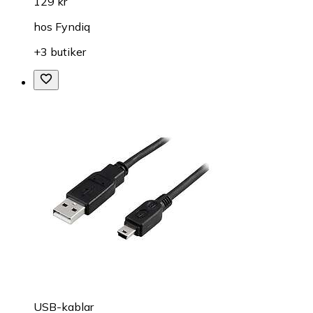
129 kr
hos
Fyndiq
+3 butiker
USB-kablar