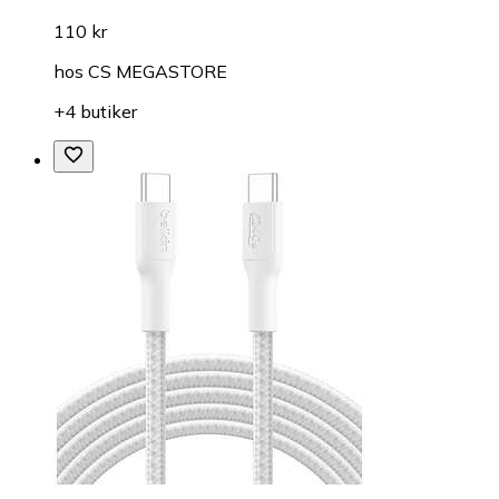
110 kr
hos
CS MEGASTORE
+4 butiker