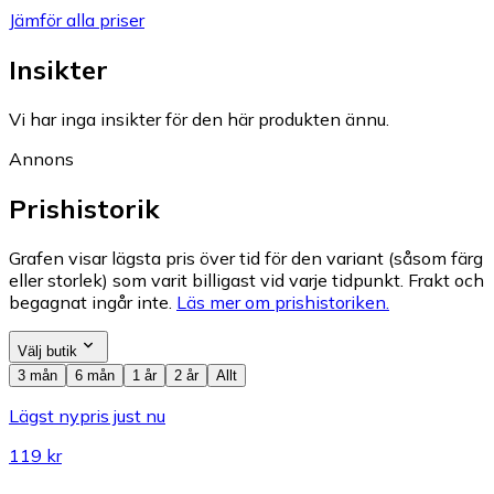
Jämför alla priser
Insikter
Vi har inga insikter för den här produkten ännu.
Annons
Prishistorik
Grafen visar lägsta pris över tid för den variant (såsom färg
eller storlek) som varit billigast vid varje tidpunkt. Frakt och
begagnat ingår inte.
Läs mer om prishistoriken.
Välj butik
3 mån
6 mån
1 år
2 år
Allt
Lägst nypris just nu
119 kr