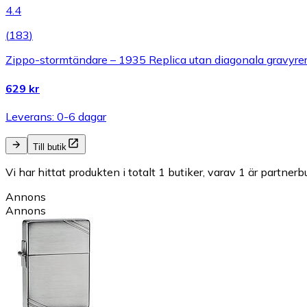
4.4
(
183
)
Zippo-stormtändare – 1935 Replica utan diagonala gravyrer
629 kr
Leverans: 0-6 dagar
Till butik
Vi har hittat produkten i totalt 1 butiker, varav 1 är partnerbu
Annons
Annons