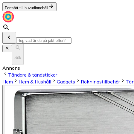
Fortsätt till huvudinnehåll
Sök
Annons
Tändare & tändstickor
Hem
Hem & Hushåll
Gadgets
Rökningstillbehör
Tän