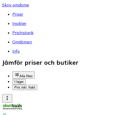
Skriv omdöme
Priser
Insikter
Prishistorik
Omdömen
Info
Jämför priser och butiker
Alla filter
I lager
Pris inkl. frakt