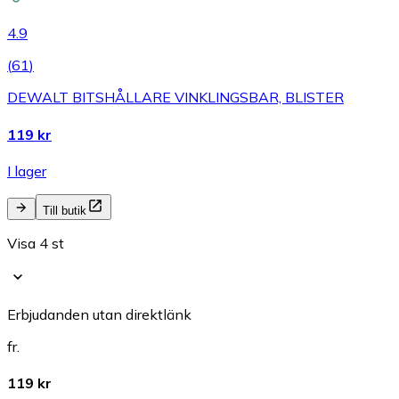
4.9
(
61
)
DEWALT BITSHÅLLARE VINKLINGSBAR, BLISTER
119 kr
I lager
Till butik
Visa 4 st
Erbjudanden utan direktlänk
fr.
119 kr