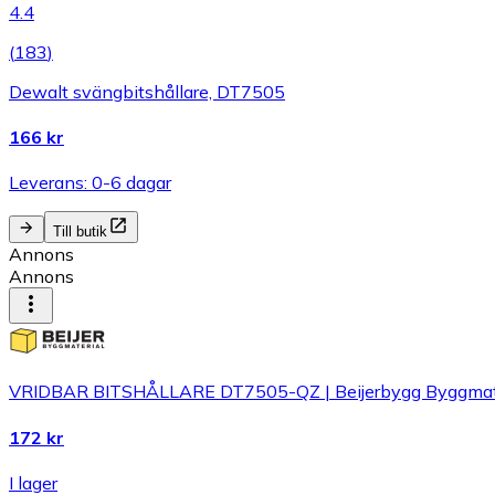
4.4
(
183
)
Dewalt svängbitshållare, DT7505
166 kr
Leverans: 0-6 dagar
Till butik
Annons
Annons
VRIDBAR BITSHÅLLARE DT7505-QZ | Beijerbygg Byggmat
172 kr
I lager