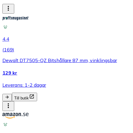
4.4
(
169
)
Dewalt DT7505-QZ Bitshållare 87 mm, vinklingsbar
129 kr
Leverans: 1-2 dagar
Till butik