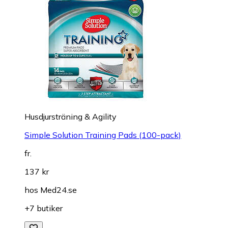
Husdjursträning & Agility
Simple Solution Training Pads (100-pack)
fr.
137 kr
hos
Med24.se
+7 butiker