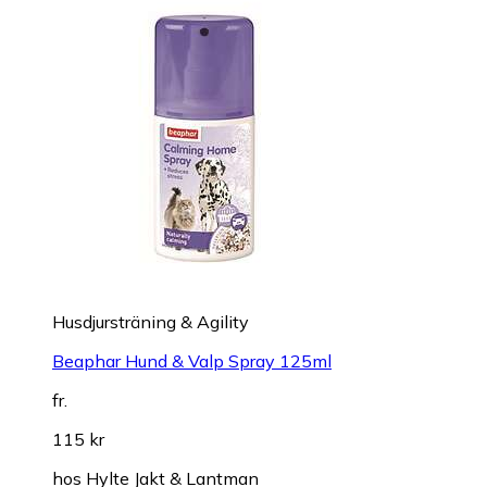
Husdjursträning & Agility
Beaphar Hund & Valp Spray 125ml
fr.
115 kr
hos
Hylte Jakt & Lantman