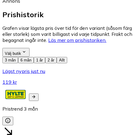
Annons
Prishistorik
Grafen visar lägsta pris över tid för den variant (såsom färg
eller storlek) som varit billigast vid varje tidpunkt. Frakt och
begagnat ingår inte.
Läs mer om prishistoriken.
Välj butik
3 mån
6 mån
1 år
2 år
Allt
Lägst nypris just nu
119 kr
Pristrend
3
mån