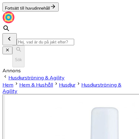
Fortsätt till huvudinnehåll
Sök
Annons
Husdjursträning & Agility
Hem
Hem & Hushåll
Husdjur
Husdjursträning &
Agility