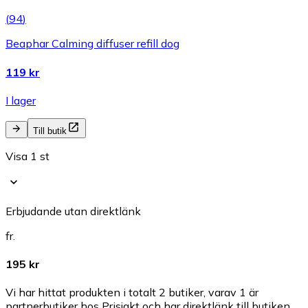
(
94
)
Beaphar Calming diffuser refill dog
119 kr
I lager
Till butik
Visa 1 st
Erbjudande utan direktlänk
fr.
195 kr
Vi har hittat produkten i totalt 2 butiker, varav 1 är
partnerbutiker hos Prisjakt och har direktlänk till butiken.