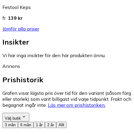
Festool Keps
fr.
139 kr
Jämför alla priser
Insikter
Vi har inga insikter för den här produkten ännu.
Annons
Prishistorik
Grafen visar lägsta pris över tid för den variant (såsom färg
eller storlek) som varit billigast vid varje tidpunkt. Frakt och
begagnat ingår inte.
Läs mer om prishistoriken.
Välj butik
3 mån
6 mån
1 år
2 år
Allt