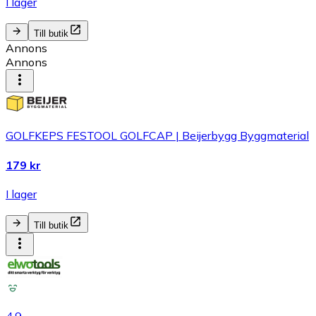
I lager
Till butik
Annons
Annons
GOLFKEPS FESTOOL GOLFCAP | Beijerbygg Byggmaterial
179 kr
I lager
Till butik