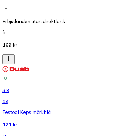
Erbjudanden utan direktlänk
fr.
169 kr
3.9
(
5
)
Festool Keps mörkblå
171 kr