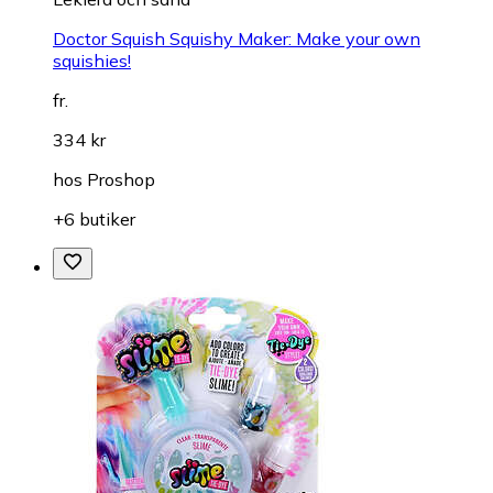
Doctor Squish Squishy Maker: Make your own
squishies!
fr.
334 kr
hos
Proshop
+6 butiker