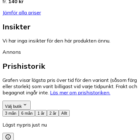
fr.
140 kr
Jämför alla priser
Insikter
Vi har inga insikter för den här produkten ännu.
Annons
Prishistorik
Grafen visar lägsta pris över tid för den variant (såsom färg
eller storlek) som varit billigast vid varje tidpunkt. Frakt och
begagnat ingår inte.
Läs mer om prishistoriken.
Välj butik
3 mån
6 mån
1 år
2 år
Allt
Lägst nypris just nu