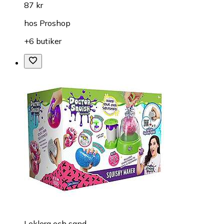
87 kr
hos
Proshop
+6 butiker
Leklera och sand