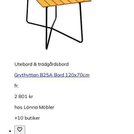
Utebord & trädgårdsbord
Grythyttan B25A Bord 120x70cm
fr.
2 801 kr
hos
Länna Möbler
+10 butiker