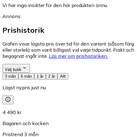
Vi har inga insikter för den här produkten ännu.
Annons
Prishistorik
Grafen visar lägsta pris över tid för den variant (såsom färg
eller storlek) som varit billigast vid varje tidpunkt. Frakt och
begagnat ingår inte.
Läs mer om prishistoriken.
Välj butik
3 mån
6 mån
1 år
2 år
Allt
Lägst nypris just nu
4 490 kr
Bagaren och kocken
Pristrend
3
mån