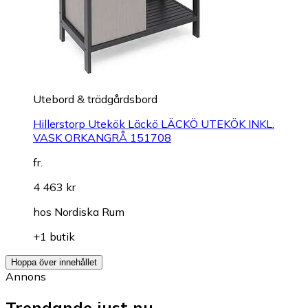
Utebord & trädgårdsbord
Hillerstorp Utekök Läckö LÄCKÖ UTEKÖK INKL.
VASK ORKANGRÅ 151708
fr.
4 463 kr
hos
Nordiska Rum
+1 butik
Hoppa över innehållet
Annons
Trendande just nu