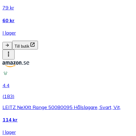
79 kr
60 kr
I lager
Till butik
4.4
(
183
)
LEITZ NeXXt Range 50080095 Hålslagare, Svart, Vit,
114 kr
I lager