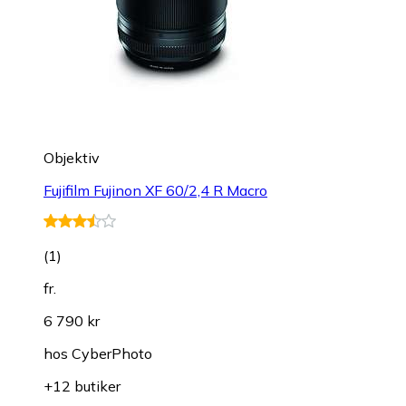
Objektiv
Fujifilm Fujinon XF 60/2,4 R Macro
(
1
)
fr.
6 790 kr
hos
CyberPhoto
+12 butiker