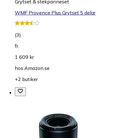
Grytset & stekpanneset
WMF Provence Plus Grytset 5 delar
(
3
)
fr.
1 609 kr
hos
Amazon.se
+2 butiker