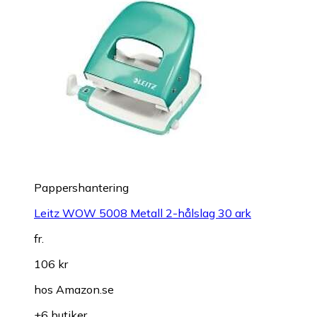
Pappershantering
Leitz WOW 5008 Metall 2-hålslag 30 ark
fr.
106 kr
hos
Amazon.se
+6 butiker