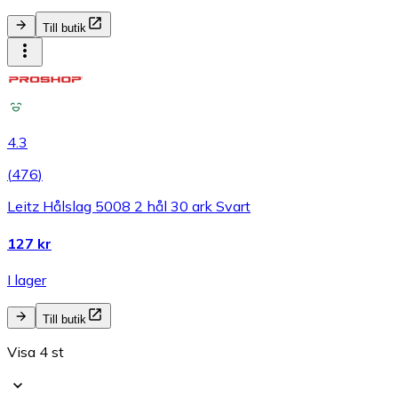
Till butik
4.3
(
476
)
Leitz Hålslag 5008 2 hål 30 ark Svart
127 kr
I lager
Till butik
Visa 4 st