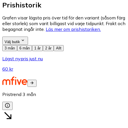
Prishistorik
Grafen visar lägsta pris över tid för den variant (såsom färg
eller storlek) som varit billigast vid varje tidpunkt. Frakt och
begagnat ingår inte.
Läs mer om prishistoriken.
Välj butik
3 mån
6 mån
1 år
2 år
Allt
Lägst nypris just nu
60 kr
Pristrend
3
mån