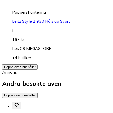
Pappershantering
Leitz Style 2h/30 Hålslag Svart
fr.
167 kr
hos
CS MEGASTORE
+4 butiker
Hoppa över innehållet
Annons
Andra besökte även
Hoppa över innehållet