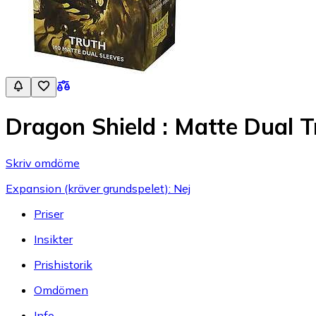
Dragon Shield : Matte Dual T
Skriv omdöme
Expansion (kräver grundspelet): Nej
Priser
Insikter
Prishistorik
Omdömen
Info