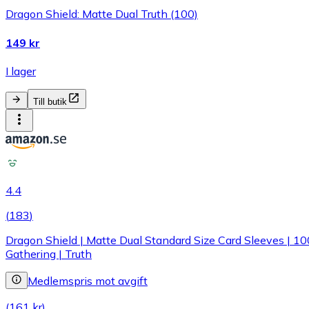
Dragon Shield: Matte Dual Truth (100)
149 kr
I lager
Till butik
4.4
(
183
)
Dragon Shield | Matte Dual Standard Size Card Sleeves | 
Gathering | Truth
Medlemspris mot avgift
(161 kr)