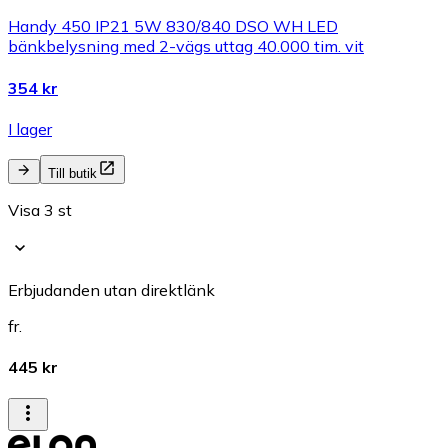
Handy 450 IP21 5W 830/840 DSO WH LED
bänkbelysning med 2-vägs uttag 40.000 tim. vit
354 kr
I lager
Till butik
Visa 3 st
Erbjudanden utan direktlänk
fr.
445 kr