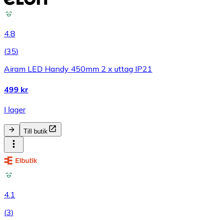
4.8
(
35
)
Airam LED Handy 450mm 2 x uttag IP21
499 kr
I lager
Till butik
4.1
(
3
)