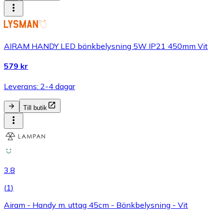
AIRAM HANDY LED bänkbelysning 5W IP21 450mm Vit
579 kr
Leverans: 2-4 dagar
Till butik
3.8
(
1
)
Airam - Handy m. uttag 45cm - Bänkbelysning - Vit