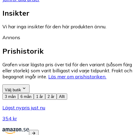
Insikter
Vi har inga insikter för den här produkten ännu.
Annons
Prishistorik
Grafen visar lägsta pris över tid för den variant (såsom färg
eller storlek) som varit billigast vid varje tidpunkt. Frakt och
begagnat ingår inte.
Läs mer om prishistoriken.
Välj butik
3 mån
6 mån
1 år
2 år
Allt
Lägst nypris just nu
354 kr