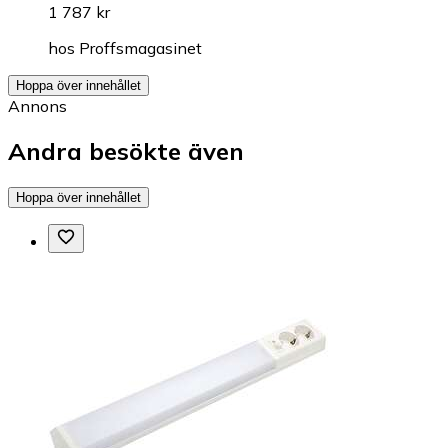
1 787 kr
hos
Proffsmagasinet
Hoppa över innehållet
Annons
Andra besökte även
Hoppa över innehållet