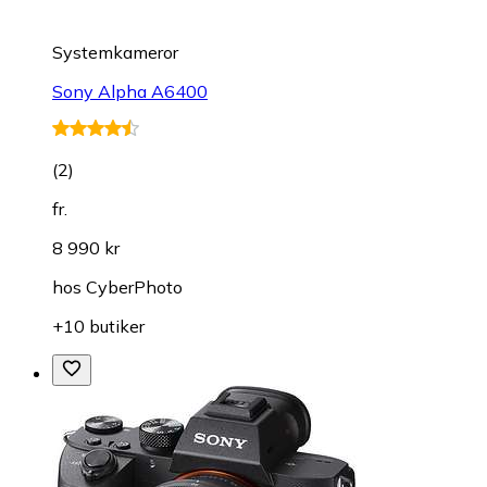
Systemkameror
Sony Alpha A6400
(
2
)
fr.
8 990 kr
hos
CyberPhoto
+10 butiker