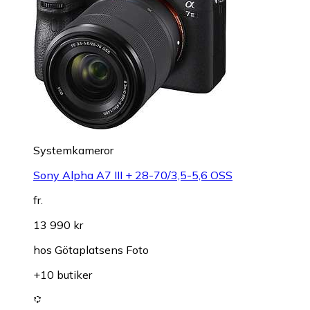
Systemkameror
Sony Alpha A7 III + 28-70/3,5-5,6 OSS
fr.
13 990 kr
hos
Götaplatsens Foto
+10 butiker