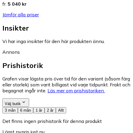
fr.
5 040 kr
Jämför alla priser
Insikter
Vi har inga insikter för den här produkten ännu.
Annons
Prishistorik
Grafen visar lägsta pris över tid för den variant (såsom färg
eller storlek) som varit billigast vid varje tidpunkt. Frakt och
begagnat ingår inte.
Läs mer om prishistoriken.
Välj butik
3 mån
6 mån
1 år
2 år
Allt
Det finns ingen prishistorik för denna produkt
Lägst nypris just nu