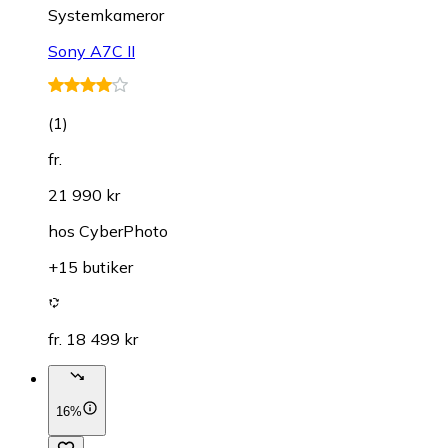
Systemkameror
Sony A7C II
(
1
)
fr.
21 990 kr
hos
CyberPhoto
+15 butiker
fr. 18 499 kr
16%