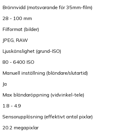
Brännvidd (motsvarande för 35mm-film)
28 - 100 mm
Filformat (bilder)
JPEG
,
RAW
Ljuskänslighet (grund-ISO)
80 - 6400 ISO
Manuell inställning (bländare/slutartid)
Ja
Max bländaröppning (vidvinkel-tele)
1.8 - 4.9
Sensorupplösning (effektivt antal pixlar)
20.2 megapixlar