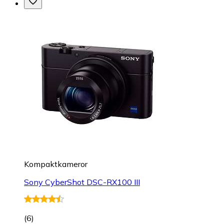
Kompaktkameror
Sony CyberShot DSC-RX100 III
(
6
)