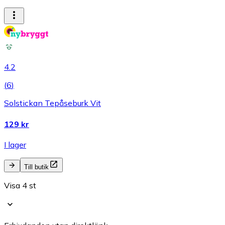
4.2
(
6
)
Solstickan Tepåseburk Vit
129 kr
I lager
Till butik
Visa 4 st