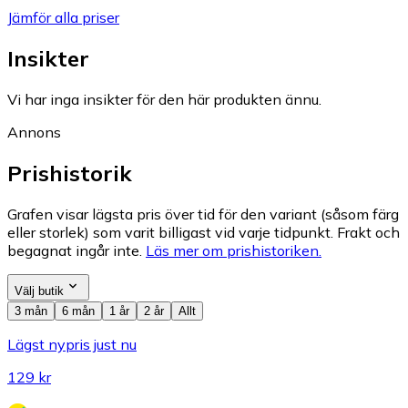
Jämför alla priser
Insikter
Vi har inga insikter för den här produkten ännu.
Annons
Prishistorik
Grafen visar lägsta pris över tid för den variant (såsom färg
eller storlek) som varit billigast vid varje tidpunkt. Frakt och
begagnat ingår inte.
Läs mer om prishistoriken.
Välj butik
3 mån
6 mån
1 år
2 år
Allt
Lägst nypris just nu
129 kr