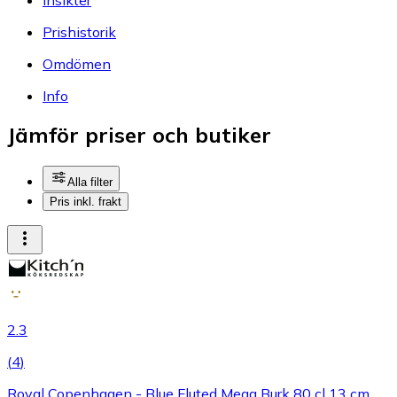
Prishistorik
Omdömen
Info
Jämför priser och butiker
Alla filter
Pris inkl. frakt
2.3
(
4
)
Royal Copenhagen - Blue Fluted Mega Burk 80 cl 13 cm