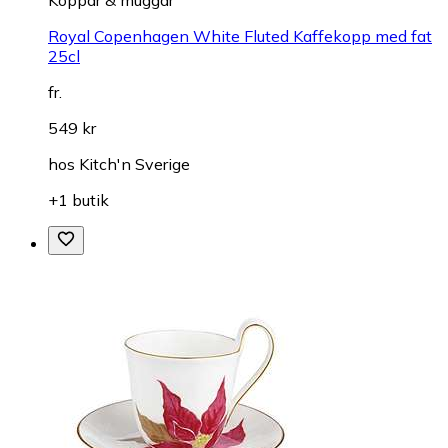
Royal Copenhagen White Fluted Kaffekopp med fat
25cl
fr.
549 kr
hos
Kitch'n Sverige
+1 butik