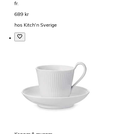
fr.
689 kr
hos
Kitch'n Sverige
Koppar & muggar