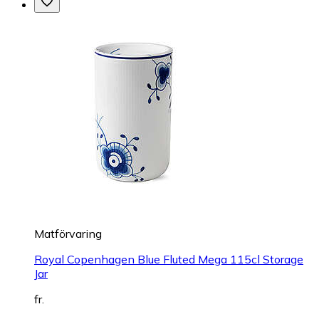
Matförvaring
Royal Copenhagen Blue Fluted Mega 115cl Storage
Jar
fr.