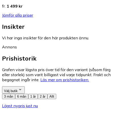
fr.
1 499 kr
Jämför alla priser
Insikter
Vi har inga insikter för den här produkten ännu.
Annons
Prishistorik
Grafen visar lägsta pris över tid för den variant (såsom färg
eller storlek) som varit billigast vid varje tidpunkt. Frakt och
begagnat ingår inte.
Läs mer om prishistoriken.
Välj butik
3 mån
6 mån
1 år
2 år
Allt
Lägst nypris just nu