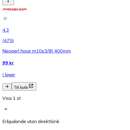
4.3
(
475
)
Neoperl hose m10x3/8l 400mm
99 kr
I lager
Till butik
Visa 1 st
Erbjudande utan direktlänk