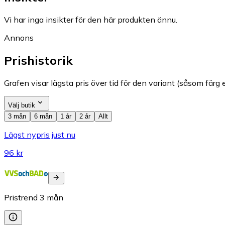
Vi har inga insikter för den här produkten ännu.
Annons
Prishistorik
Grafen visar lägsta pris över tid för den variant (såsom färg e
Välj butik
3 mån
6 mån
1 år
2 år
Allt
Lägst nypris just nu
96 kr
Pristrend
3
mån