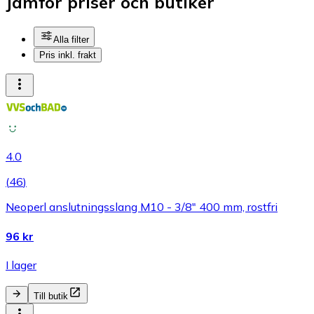
Jämför priser och butiker
Alla filter
Pris inkl. frakt
4.0
(
46
)
Neoperl anslutningsslang M10 - 3/8" 400 mm, rostfri
96 kr
I lager
Till butik