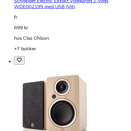
Schneider Electric Exxact Vägguttag 2-vägs
WDE002195 med USB (Vit)
fr.
699 kr
hos
Clas Ohlson
+7 butiker