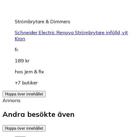
Strömbrytare & Dimmers
Schneider Electric Renova Strömbrytare infälld, vit
Kron
fr.
189 kr
hos
Jem & fix
+7 butiker
Hoppa över innehållet
Annons
Andra besökte även
Hoppa över innehållet