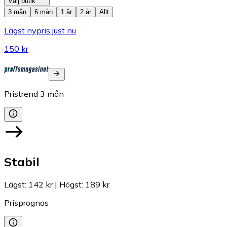
Välj butik
3 mån
6 mån
1 år
2 år
Allt
Lägst nypris just nu
150 kr
Pristrend
3
mån
Stabil
Lägst
:
142 kr
|
Högst
:
189 kr
Prisprognos