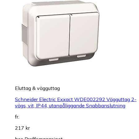
Eluttag & vägguttag
Schneider Electric Exxact WDE002292 Vägguttag 2-
vägs, vit, IP44, utanpåliggande Snabbanslutning
fr.
217 kr
hos
Proffsmagasinet