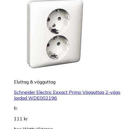
Eluttag & vägguttag
Schneider Electric Exxact Primo Vägguttag 2-vägs
Jordad WDE002196
fr.
111 kr
hos
Wattväktarna