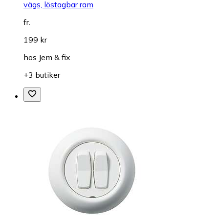
vägs, löstagbar ram
fr.
199 kr
hos
Jem & fix
+3 butiker