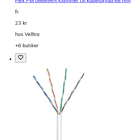
Flex PM 0666964 Klammer till kabelskydd 68 mm
fr.
23 kr
hos
Velltra
+6 butiker