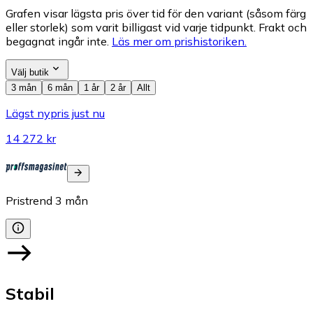
Grafen visar lägsta pris över tid för den variant (såsom färg
eller storlek) som varit billigast vid varje tidpunkt. Frakt och
begagnat ingår inte.
Läs mer om prishistoriken.
Välj butik
3 mån
6 mån
1 år
2 år
Allt
Lägst nypris just nu
14 272 kr
Pristrend
3
mån
Stabil