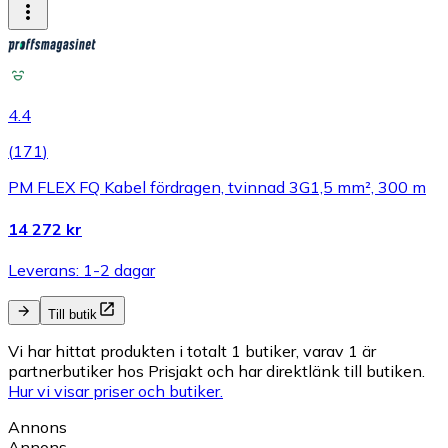
4.4
(
171
)
PM FLEX FQ Kabel fördragen, tvinnad 3G1,5 mm², 300 m
14 272 kr
Leverans: 1-2 dagar
Till butik
Vi har hittat produkten i totalt 1 butiker, varav 1 är
partnerbutiker hos Prisjakt och har direktlänk till butiken.
Hur vi visar priser och butiker.
Annons
Annons