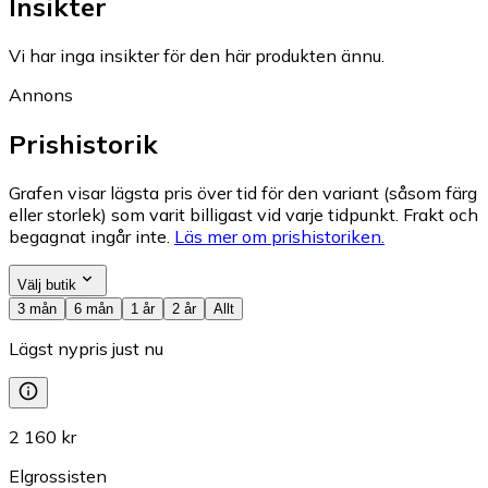
Insikter
Vi har inga insikter för den här produkten ännu.
Annons
Prishistorik
Grafen visar lägsta pris över tid för den variant (såsom färg
eller storlek) som varit billigast vid varje tidpunkt. Frakt och
begagnat ingår inte.
Läs mer om prishistoriken.
Välj butik
3 mån
6 mån
1 år
2 år
Allt
Lägst nypris just nu
2 160 kr
Elgrossisten