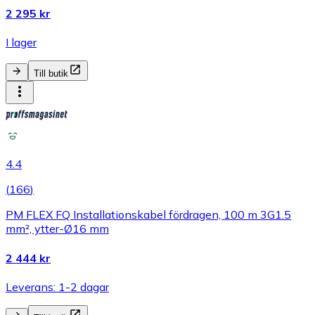
2 295 kr
I lager
Till butik
4.4
(
166
)
PM FLEX FQ Installationskabel fördragen, 100 m 3G1.5
mm², ytter-Ø16 mm
2 444 kr
Leverans: 1-2 dagar