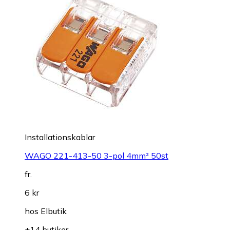
Installationskablar
WAGO 221-413-50 3-pol 4mm² 50st
fr.
6 kr
hos
Elbutik
+14 butiker