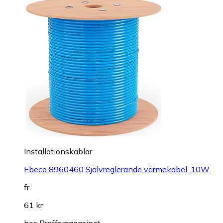
Installationskablar
Ebeco 8960460 Självreglerande värmekabel, 10W
fr.
61 kr
hos
Proffsmagasinet