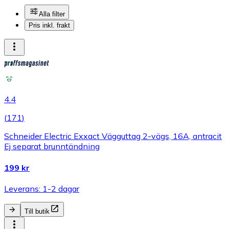
Alla filter
Pris inkl. frakt
4.4
(
171
)
Schneider Electric Exxact Vägguttag 2-vägs, 16A, antracit
Ej separat brunntändning
199 kr
Leverans: 1-2 dagar
Till butik