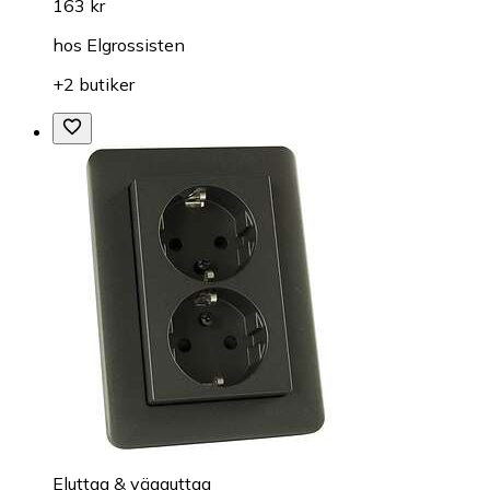
163 kr
hos
Elgrossisten
+2 butiker
Eluttag & vägguttag