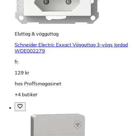
Eluttag & vägguttag
Schneider Electric Exxact Vägguttag 3-vägs Jordad
WDE002279
fr.
129 kr
hos
Proffsmagasinet
+4 butiker