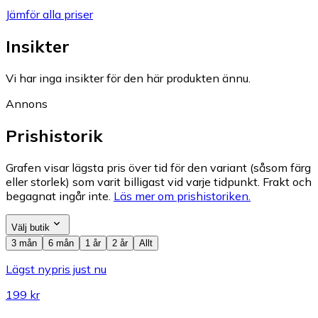
Jämför alla priser
Insikter
Vi har inga insikter för den här produkten ännu.
Annons
Prishistorik
Grafen visar lägsta pris över tid för den variant (såsom färg
eller storlek) som varit billigast vid varje tidpunkt. Frakt och
begagnat ingår inte.
Läs mer om prishistoriken.
Välj butik
3 mån
6 mån
1 år
2 år
Allt
Lägst nypris just nu
199 kr