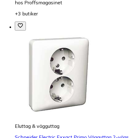
hos
Proffsmagasinet
+3 butiker
Eluttag & vägguttag
Schneider Electric Exxact Primo Vägguttag 2-vägs