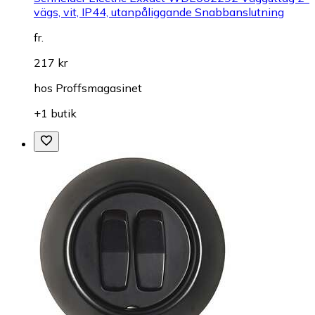
vägs, vit, IP44, utanpåliggande Snabbanslutning
fr.
217 kr
hos
Proffsmagasinet
+1 butik