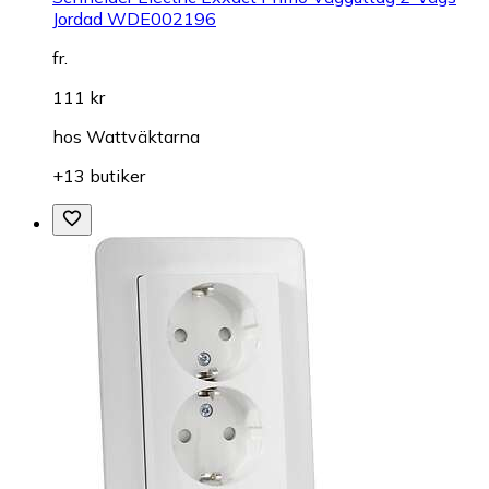
Jordad WDE002196
fr.
111 kr
hos
Wattväktarna
+13 butiker