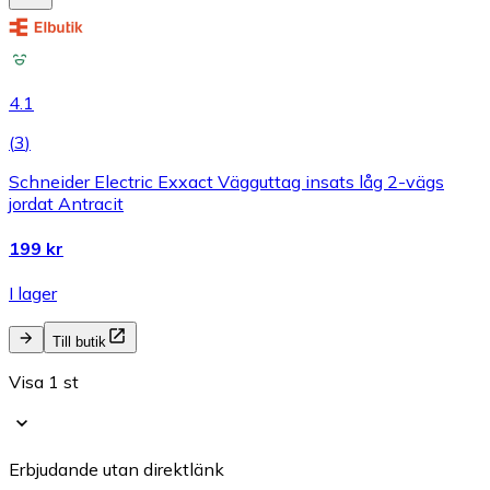
4.1
(
3
)
Schneider Electric Exxact Vägguttag insats låg 2-vägs
jordat Antracit
199 kr
I lager
Till butik
Visa 1 st
Erbjudande utan direktlänk