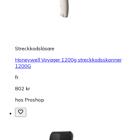
Streckkodsläsare
Honeywell Voyager 1200g streckkodsskanner
1200G
fr.
802 kr
hos
Proshop