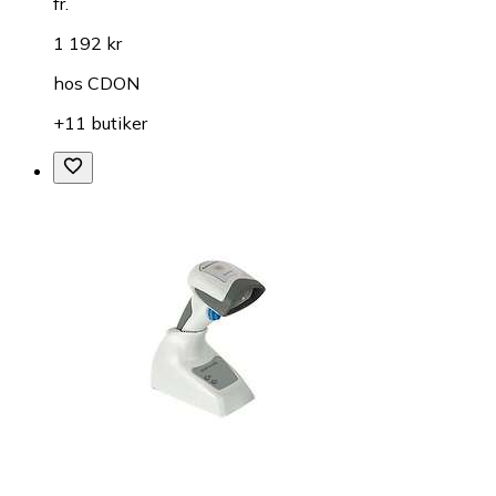
fr.
1 192 kr
hos
CDON
+11 butiker