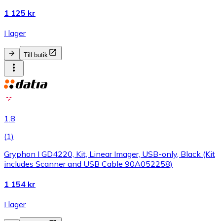
1 125 kr
I lager
Till butik
1.8
(
1
)
Gryphon I GD4220, Kit, Linear Imager, USB-only, Black (Kit
includes Scanner and USB Cable 90A052258)
1 154 kr
I lager