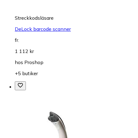
Streckkodsläsare
DeLock barcode scanner
fr.
1 112 kr
hos
Proshop
+5 butiker