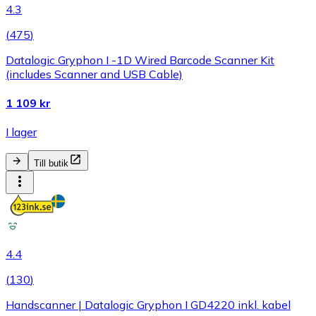
4.3
(
475
)
Datalogic Gryphon I -1D Wired Barcode Scanner Kit
(includes Scanner and USB Cable)
1 109 kr
I lager
Till butik
4.4
(
130
)
Handscanner | Datalogic Gryphon I GD4220 inkl. kabel