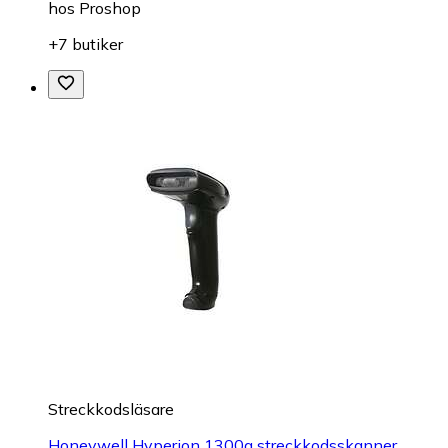
hos
Proshop
+7 butiker
Streckkodsläsare
Honeywell Hyperion 1300g streckkodsskanner