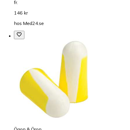
fr.
146 kr
hos
Med24.se
Ögon & Öron