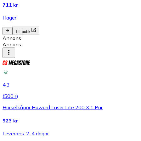
711 kr
I lager
Till butik
Annons
Annons
4.3
(
500+
)
Hörselkåpor Howard Laser Lite 200 X 1 Par
923 kr
Leverans: 2-4 dagar