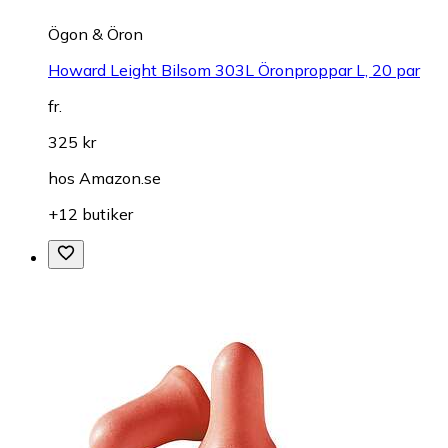
Ögon & Öron
Howard Leight Bilsom 303L Öronproppar L, 20 par
fr.
325 kr
hos
Amazon.se
+12 butiker