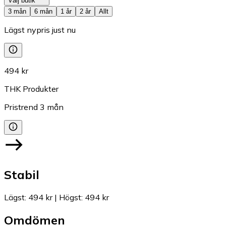
Välj butik
3 mån
6 mån
1 år
2 år
Allt
Lägst nypris just nu
494 kr
THK Produkter
Pristrend
3
mån
Stabil
Lägst
:
494 kr
|
Högst
:
494 kr
Omdömen