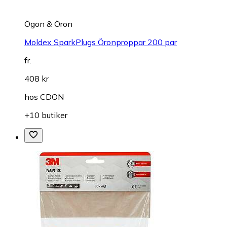
Ögon & Öron
Moldex SparkPlugs Öronproppar 200 par
fr.
408 kr
hos
CDON
+10 butiker