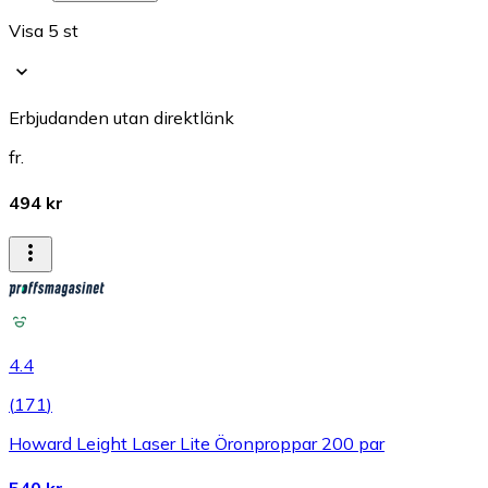
Visa 5 st
Erbjudanden utan direktlänk
fr.
494 kr
4.4
(
171
)
Howard Leight Laser Lite Öronproppar 200 par