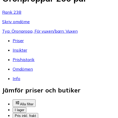
Rank 238
Skriv omdöme
Typ: Öronpropp, För vuxen/barn: Vuxen
Priser
Insikter
Prishistorik
Omdömen
Info
Jämför priser och butiker
Alla filter
I lager
Pris inkl. frakt