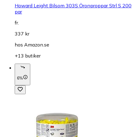
Howard Leight Bilsom 303S Öronproppar Strl S 200
par
fr.
337 kr
hos
Amazon.se
+13 butiker
6%