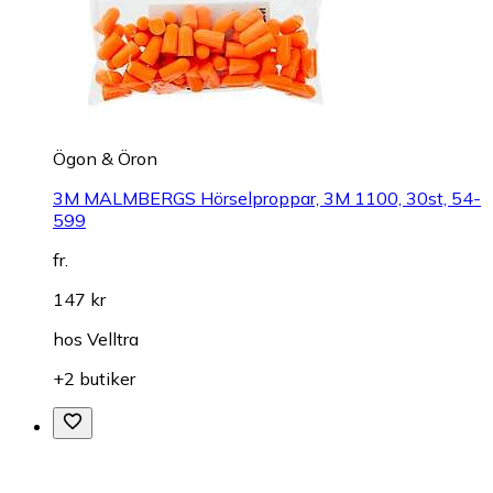
Ögon & Öron
3M MALMBERGS Hörselproppar, 3M 1100, 30st, 54-
599
fr.
147 kr
hos
Velltra
+2 butiker