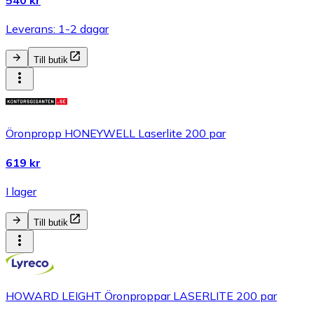
540 kr
Leverans: 1-2 dagar
Till butik
Öronpropp HONEYWELL Laserlite 200 par
619 kr
I lager
Till butik
HOWARD LEIGHT Öronproppar LASERLITE 200 par