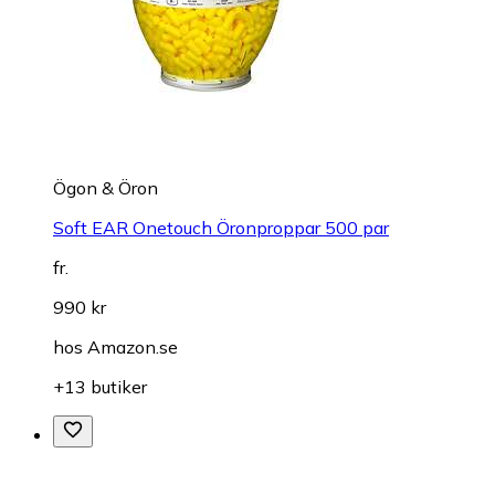
Ögon & Öron
Soft EAR Onetouch Öronproppar 500 par
fr.
990 kr
hos
Amazon.se
+13 butiker