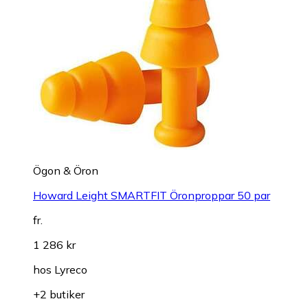
Ögon & Öron
Howard Leight SMARTFIT Öronproppar 50 par
fr.
1 286 kr
hos
Lyreco
+2 butiker