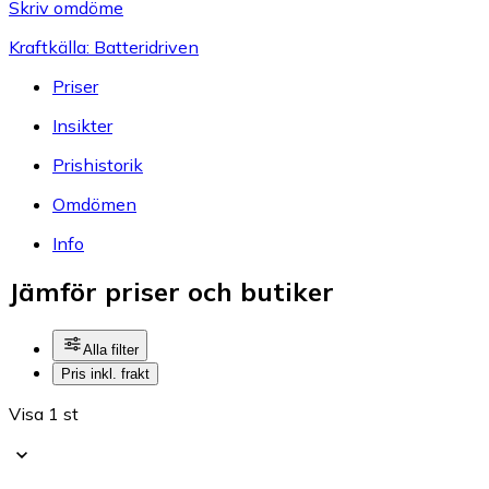
Skriv omdöme
Kraftkälla: Batteridriven
Priser
Insikter
Prishistorik
Omdömen
Info
Jämför priser och butiker
Alla filter
Pris inkl. frakt
Visa 1 st