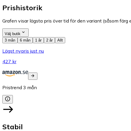
Prishistorik
Grafen visar lägsta pris över tid för den variant (såsom färg e
Välj butik
3 mån
6 mån
1 år
2 år
Allt
Lägst nypris just nu
427 kr
Pristrend
3
mån
Stabil