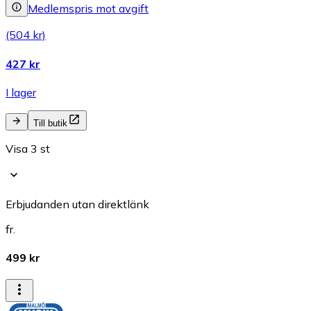
Medlemspris mot avgift
(504 kr)
427 kr
I lager
Till butik
Visa 3 st
Erbjudanden utan direktlänk
fr.
499 kr