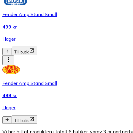
Fender Amp Stand Small
499 kr
I lager
Till butik
Fender Amp Stand Small
499 kr
I lager
Till butik
Vi har hittat produkten i totalt 6 butiker, varav 3 är partnerbu