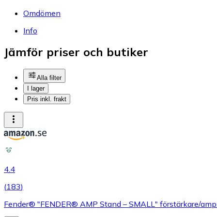
Omdömen
Info
Jämför priser och butiker
Alla filter
I lager
Pris inkl. frakt
4.4
(
183
)
Fender® "FENDER® AMP Stand – SMALL" förstärkare/ampstati