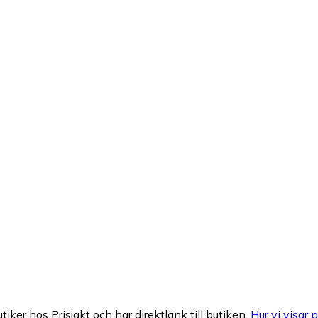
tiker hos Prisjakt och har direktlänk till butiken.
Hur vi visar p