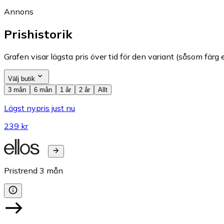
Annons
Prishistorik
Grafen visar lägsta pris över tid för den variant (såsom färg e
Välj butik
3 mån
6 mån
1 år
2 år
Allt
Lägst nypris just nu
239 kr
Pristrend
3
mån