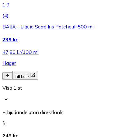
1.9
(
4
)
BAIJA - Liquid Soap Iris Patchouli 500 ml
239 kr
47,80 kr/100 ml
I lager
Till butik
Visa 1 st
Erbjudande utan direktlänk
fr.
249 kr