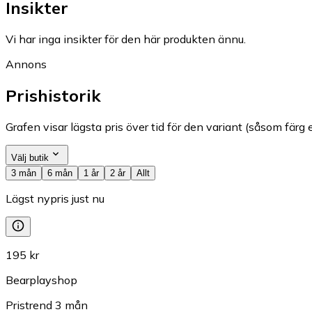
Insikter
Vi har inga insikter för den här produkten ännu.
Annons
Prishistorik
Grafen visar lägsta pris över tid för den variant (såsom färg e
Välj butik
3 mån
6 mån
1 år
2 år
Allt
Lägst nypris just nu
195 kr
Bearplayshop
Pristrend
3
mån