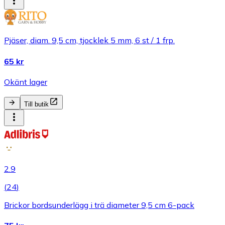
Pjäser, diam. 9,5 cm, tjocklek 5 mm, 6 st / 1 frp.
65 kr
Okänt lager
Till butik
2.9
(
24
)
Brickor bordsunderlägg i trä diameter 9,5 cm 6-pack