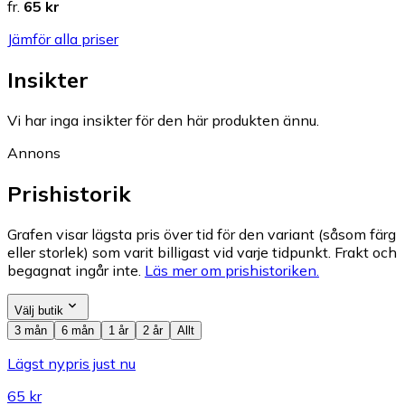
fr.
65 kr
Jämför alla priser
Insikter
Vi har inga insikter för den här produkten ännu.
Annons
Prishistorik
Grafen visar lägsta pris över tid för den variant (såsom färg
eller storlek) som varit billigast vid varje tidpunkt. Frakt och
begagnat ingår inte.
Läs mer om prishistoriken.
Välj butik
3 mån
6 mån
1 år
2 år
Allt
Lägst nypris just nu
65 kr