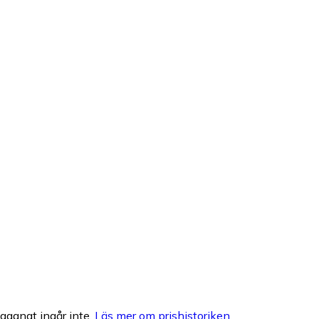
egagnat ingår inte.
Läs mer om prishistoriken.