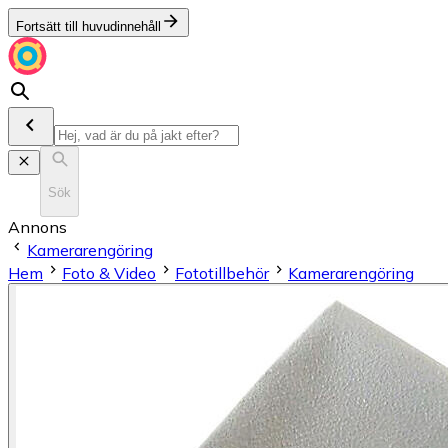
Fortsätt till huvudinnehåll
Sök
Annons
Kamerarengöring
Hem
Foto & Video
Fototillbehör
Kamerarengöring