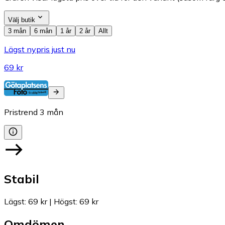
Välj butik
3 mån
6 mån
1 år
2 år
Allt
Lägst nypris just nu
69 kr
Pristrend
3
mån
Stabil
Lägst
:
69 kr
|
Högst
:
69 kr
Omdömen