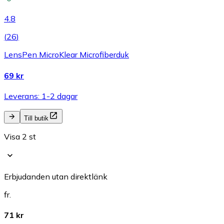
4.8
(
26
)
LensPen MicroKlear Microfiberduk
69 kr
Leverans: 1-2 dagar
Till butik
Visa 2 st
Erbjudanden utan direktlänk
fr.
71 kr