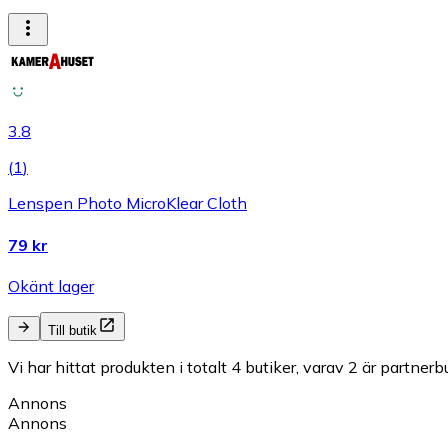
3.8
(
1
)
Lenspen Photo MicroKlear Cloth
79 kr
Okänt lager
Till butik
Vi har hittat produkten i totalt 4 butiker, varav 2 är partnerbu
Annons
Annons