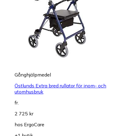
Gånghjälpmedel
Östlunds Extra bred rullator för inom- och
utomhusbruk
fr.
2 725 kr
hos
ErgoCare
+1 butik