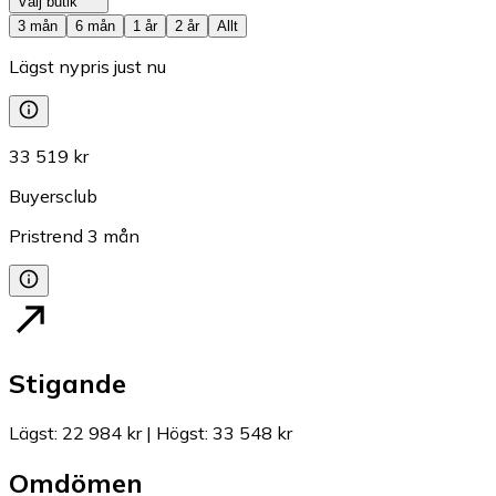
Välj butik
3 mån
6 mån
1 år
2 år
Allt
Lägst nypris just nu
33 519 kr
Buyersclub
Pristrend
3
mån
Stigande
Lägst
:
22 984 kr
|
Högst
:
33 548 kr
Omdömen