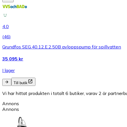
4.0
(
46
)
Grundfos SEG.40.12.E.2.50B avloppspump för spillvatten
35 095 kr
I lager
Till butik
Vi har hittat produkten i totalt 6 butiker, varav 2 är partnerbu
Annons
Annons