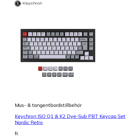
Mus- & tangentbordstillbehör
Keychron ISO Q1 & K2 Dye-Sub PBT Keycap Set
Nordic Retro
fr.