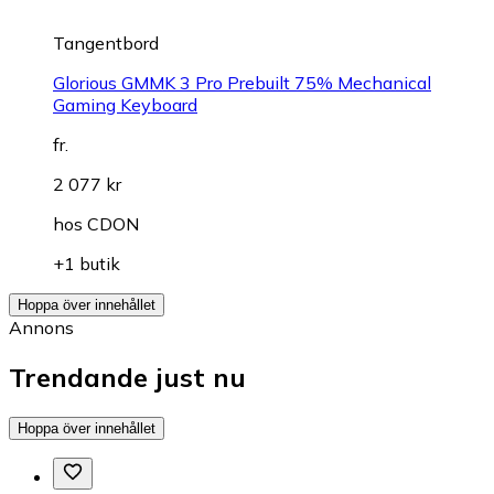
Tangentbord
Glorious GMMK 3 Pro Prebuilt 75% Mechanical
Gaming Keyboard
fr.
2 077 kr
hos
CDON
+1 butik
Hoppa över innehållet
Annons
Trendande just nu
Hoppa över innehållet