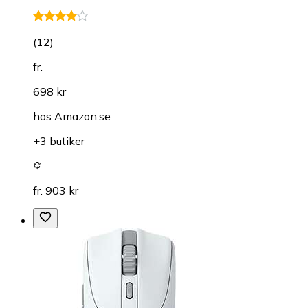
(
12
)
fr.
698 kr
hos
Amazon.se
+3 butiker
fr. 903 kr