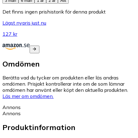
3 mån
6 mån
1 år
2 år
Allt
Det finns ingen prishistorik för denna produkt
Lägst nypris just nu
127 kr
Omdömen
Berätta vad du tycker om produkten eller läs andras
omdömen. Prisjakt kontrollerar inte om de som lämnar
omdömen har använt eller köpt den aktuella produkten.
Läs mer om omdömen.
Annons
Annons
Produktinformation