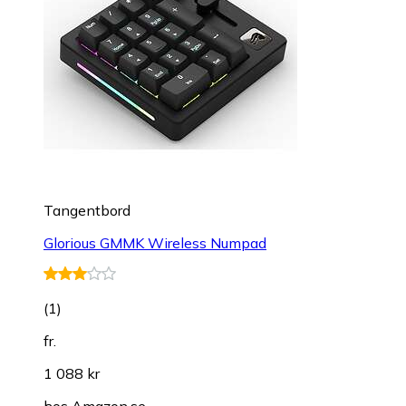
Tangentbord
Glorious GMMK Wireless Numpad
(
1
)
fr.
1 088 kr
hos
Amazon.se