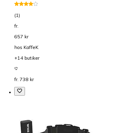
(
1
)
fr.
657 kr
hos
KaffeK
+14 butiker
fr. 738 kr