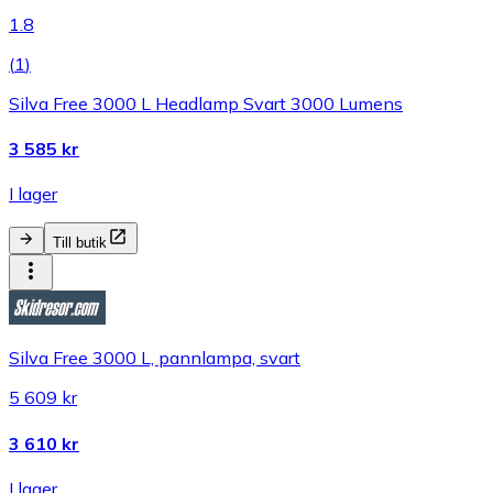
1.8
(
1
)
Silva Free 3000 L Headlamp Svart 3000 Lumens
3 585 kr
I lager
Till butik
Silva Free 3000 L, pannlampa, svart
5 609 kr
3 610 kr
I lager