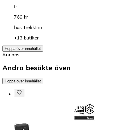
fr.
769 kr
hos
TrekkInn
+13 butiker
Hoppa över innehållet
Annons
Andra besökte även
Hoppa över innehållet