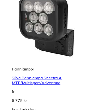
Pannlampor
Silva Pannlampa Spectra A
MTB/Multisport/Adventure
fr.
6 775 kr
hos
TrekkInn