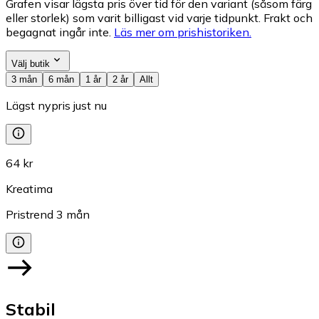
Grafen visar lägsta pris över tid för den variant (såsom färg
eller storlek) som varit billigast vid varje tidpunkt. Frakt och
begagnat ingår inte.
Läs mer om prishistoriken.
Välj butik
3 mån
6 mån
1 år
2 år
Allt
Lägst nypris just nu
64 kr
Kreatima
Pristrend
3
mån
Stabil