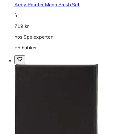
Army Painter Mega Brush Set
fr.
719 kr
hos
Spelexperten
+5 butiker