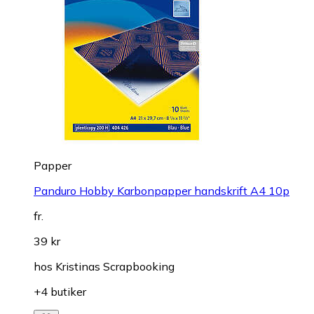
Papper
Panduro Hobby Karbonpapper handskrift A4 10p
fr.
39 kr
hos
Kristinas Scrapbooking
+4 butiker