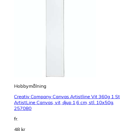
Hobbymålning
Creativ Company Canvas Artistline Vit 360g 1 St
ArtistLine Canvas, vit, djup 1,6 cm, stl. 10x50g,
257080
fr.
48 kr