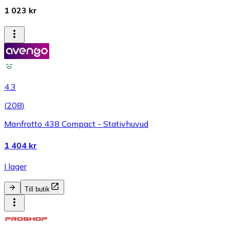
1 023 kr
4.3
(
208
)
Manfrotto 438 Compact - Stativhuvud
1 404 kr
I lager
Till butik