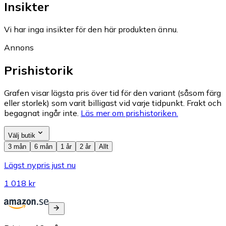
Insikter
Vi har inga insikter för den här produkten ännu.
Annons
Prishistorik
Grafen visar lägsta pris över tid för den variant (såsom färg
eller storlek) som varit billigast vid varje tidpunkt. Frakt och
begagnat ingår inte.
Läs mer om prishistoriken.
Välj butik
3 mån
6 mån
1 år
2 år
Allt
Lägst nypris just nu
1 018 kr