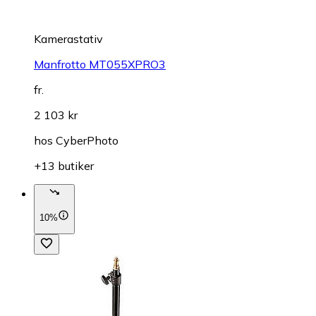
Kamerastativ
Manfrotto MT055XPRO3
fr.
2 103 kr
hos
CyberPhoto
+13 butiker
10%