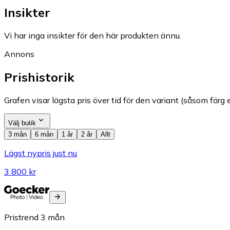
Insikter
Vi har inga insikter för den här produkten ännu.
Annons
Prishistorik
Grafen visar lägsta pris över tid för den variant (såsom färg e
Välj butik
3 mån
6 mån
1 år
2 år
Allt
Lägst nypris just nu
3 800 kr
Pristrend
3
mån