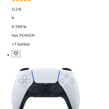
(
124
)
fr.
9 399 kr
hos
POWER
+7 butiker