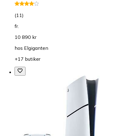
(
11
)
fr.
10 890 kr
hos
Elgiganten
+17 butiker