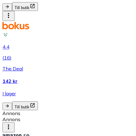
Till butik
4.4
(
16
)
The Deal
142 kr
I lager
Till butik
Annons
Annons