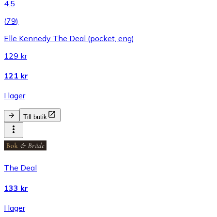
4.5
(
79
)
Elle Kennedy The Deal (pocket, eng)
129 kr
121 kr
I lager
Till butik
The Deal
133 kr
I lager