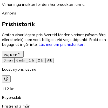
Vi har inga insikter för den här produkten ännu.
Annons
Prishistorik
Grafen visar lägsta pris över tid för den variant (såsom färg
eller storlek) som varit billigast vid varje tidpunkt. Frakt och
begagnat ingår inte.
Läs mer om prishistoriken.
Välj butik
3 mån
6 mån
1 år
2 år
Allt
Lägst nypris just nu
112 kr
Buyersclub
Pristrend
3
mån