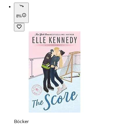
8%
Böcker