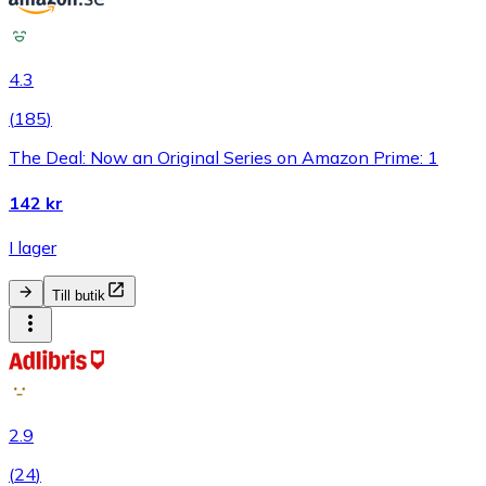
4.3
(
185
)
The Deal: Now an Original Series on Amazon Prime: 1
142 kr
I lager
Till butik
2.9
(
24
)