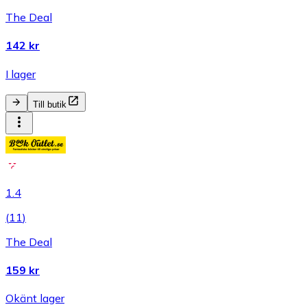
The Deal
142 kr
I lager
Till butik
1.4
(
11
)
The Deal
159 kr
Okänt lager