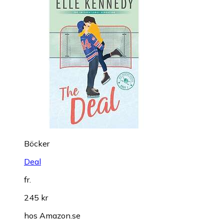
Böcker
Deal
fr.
245 kr
hos
Amazon.se